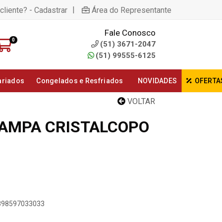
|
cliente? - Cadastrar
Área do Representante
Fale Conosco
0
(51) 3671-2047
(51) 99555-6125
ariados
Congelados e Resfriados
NOVIDADES
OFERTA
VOLTAR
AMPA CRISTALCOPO
7898597033033