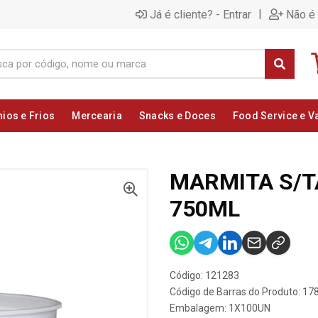
|
Já é cliente? - Entrar
Não é 
nios e Frios
Mercearia
Snacks e Doces
Food Service e V
MARMITA S/T
750ML
Código: 121283
Código de Barras do Produto: 1
Embalagem: 1X100UN