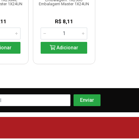
Embalagem: 1
ster 1X24UN
Embalagem Master 1X24UN
Embalagem Maste
,11
R$ 8,11
R$ 6,8
ionar
Adicionar
Adicio