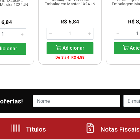
em: 1X250ML
Embalagem Master 1X24UN
Embalagem Ma
Master 1X24UN
R$ 6,84
R$ 8
 6,84
Adicionar
Adic
icionar
De 3 a 4: R$ 4,88
ofertas!
Títulos
Notas Fiscais