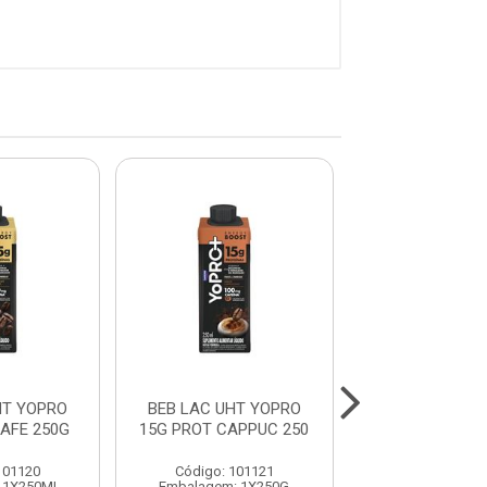
HT YOPRO
BEB LAC UHT YOPRO
BEB LAC UHT
AFE 250G
15G PROT CAPPUC 250
15G PROT BA
250
101120
Código: 101121
Código: 101
 1X250ML
Embalagem: 1X250G