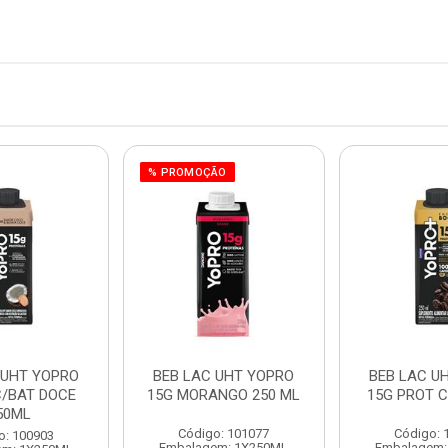
% PROMOÇÃO
 UHT YOPRO
BEB LAC UHT YOPRO
BEB LAC U
C/BAT DOCE
15G MORANGO 250 ML
15G PROT C
50ML
Código: 101077
Código: 
o: 100903
Embalagem: 1X250ML
Embalagem: