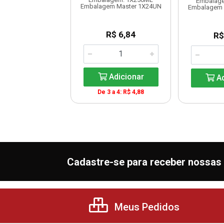
lagem: 1X250G
Embalag
Embalagem Master 1X24UN
em Master 1X24UN
Embalagem 
R$ 6,84
R$ 6,84
R$
Adicionar
Adicionar
Ad
De 3 a 4: R$ 4,88
Cadastre-se para receber nossas 
Meus Pedidos