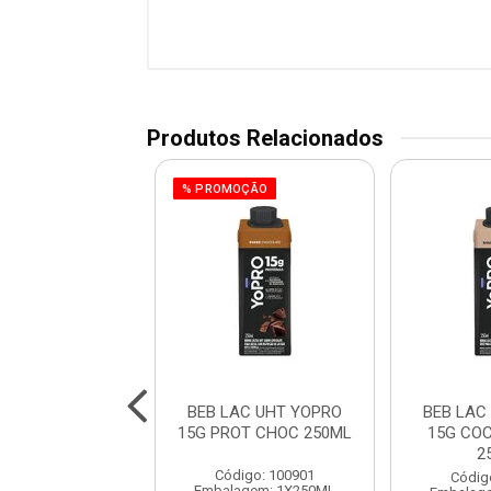
Produtos Relacionados
% PROMOÇÃO
AC UHT YOPRO
BEB LAC UHT YOPRO
BEB LAC
ROT BAUNILHA
15G PROT CHOC 250ML
15G CO
250
2
Código: 100901
digo: 101140
Códig
Embalagem: 1X250ML