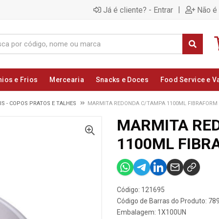
|
Já é cliente? - Entrar
Não é 
nios e Frios
Mercearia
Snacks e Doces
Food Service e V
S - COPOS PRATOS E TALHES
MARMITA REDONDA C/TAMPA 1100ML FIBRAFORM
MARMITA RE
1100ML FIBR
Código: 121695
Código de Barras do Produto: 7
Embalagem: 1X100UN