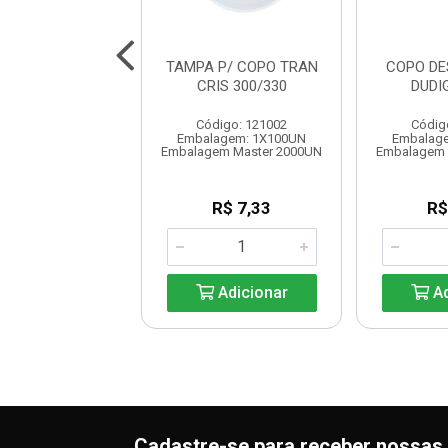
 TRANSP LISO
TAMPA P/ COPO TRAN
COPO DE
STAL 330ML
CRIS 300/330
DUDI
digo: 121000
Código: 121002
Códig
lagem: 1X50UN
Embalagem: 1X100UN
Embalag
em Master 1000UN
Embalagem Master 2000UN
Embalagem 
R$ 7,23
R$ 7,33
R$
Adicionar
Adicionar
Ad
Cadastre-se para receber nossas 