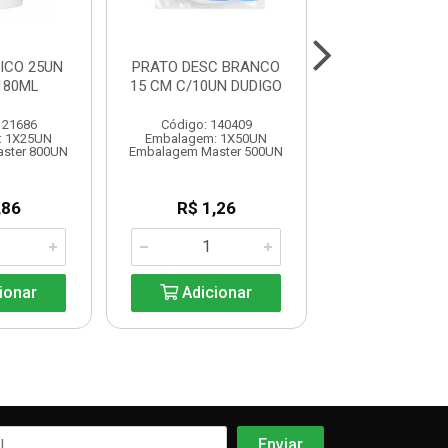
ICO 25UN
PRATO DESC BRANCO
COPO TRANSP
180ML
15 CM C/10UN DUDIGO
CRISTAL 3
121686
Código: 140409
Código: 121
: 1X25UN
Embalagem: 1X50UN
Embalagem: 1
ster 800UN
Embalagem Master 500UN
Embalagem Maste
,86
R$ 1,26
R$ 7,2
ionar
Adicionar
Adicio