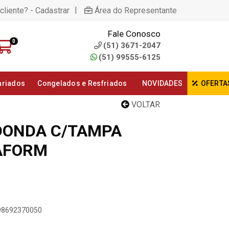
|
cliente? - Cadastrar
Área do Representante
Fale Conosco
0
(51) 3671-2047
(51) 99555-6125
ariados
Congelados e Resfriados
NOVIDADES
OFERTA
VOLTAR
DONDA C/TAMPA
AFORM
898692370050