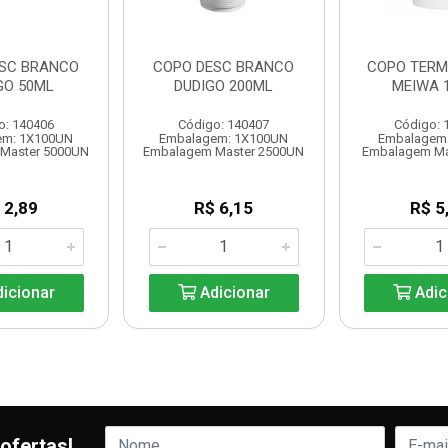
SC BRANCO
COPO DESC BRANCO
COPO TERM
GO 50ML
DUDIGO 200ML
MEIWA 
o: 140406
Código: 140407
Código: 
em: 1X100UN
Embalagem: 1X100UN
Embalagem
Master 5000UN
Embalagem Master 2500UN
Embalagem Ma
 2,89
R$ 6,15
R$ 5
icionar
Adicionar
Adic
ofertas!