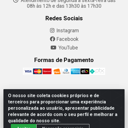
Atendimento de segunda a sexta-feira das
08h às 12h e das 13h30 às 17h30
Redes Sociais
Instagram
Facebook
YouTube
Formas de Pagamento
Camaquã Distribuidora Ltda - Avenida Conego Luiz W
O nosso site coleta cookies próprios e de
Hanquet, 1001 - Parque Residencial do Arroio Duro,
terceiros para proporcionar uma experiência
Camaquã/RS - CEP 96.789-102 - CNPJ
personalizada ao usuário, apresentar publicidade
07.061.124/0001-26
relevante de acordo com o seu perfil e melhorar a
qualidade do nosso site.