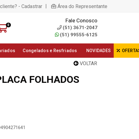
|
cliente? - Cadastrar
Área do Representante
Fale Conosco
0
(51) 3671-2047
(51) 99555-6125
ariados
Congelados e Resfriados
NOVIDADES
OFERTA
VOLTAR
PLACA FOLHADOS
894904271641