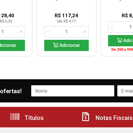
128,40
R$ 117,24
R$ 8
R$ 5,35
UN: R$ 9,77
Adic
icionar
Adicionar
De 250 a 999
ofertas!
Títulos
Notas Fiscais