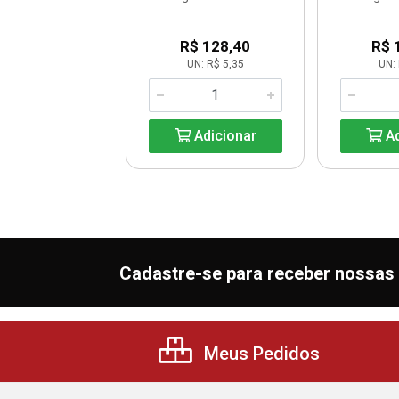
R$ 83,88
R$ 128,40
R$ 
UN: R$ 6,99
UN: R$ 5,35
UN: 
Adicionar
Adicionar
Ad
Cadastre-se para receber nossas 
Meus Pedidos