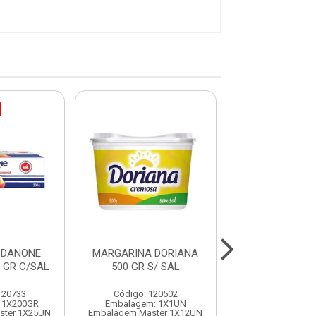
 DANONE
MARGARINA DORIANA
MARGARINA D
 GR C/SAL
500 GR S/ SAL
500 GR C/ 
120733
Código: 120502
Código: 120
 1X200GR
Embalagem: 1X1UN
Embalagem: 
ster 1X25UN
Embalagem Master 1X12UN
Embalagem Maste