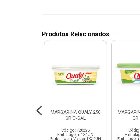
Produtos Relacionados
RINA DORIANA
MARGARINA QUALY 250
MARGARIN
 GR C/ SAL
GR C/SAL
GR
digo: 120230
Código: 120226
Códig
lagem: 1X1UN
Embalagem: 1X1UN
Embala
em Master 1X12UN
Embalagem Master 1X24UN
Embalagem 