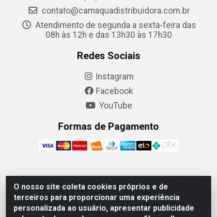
contato@camaquadistribuidora.com.br
Atendimento de segunda a sexta-feira das
08h às 12h e das 13h30 às 17h30
Redes Sociais
Instagram
Facebook
YouTube
Formas de Pagamento
Camaquã Distribuidora Ltda - Avenida Conego Luiz W
O nosso site coleta cookies próprios e de
Hanquet, 1001 - Parque Residencial do Arroio Duro,
terceiros para proporcionar uma experiência
Camaquã/RS - CEP 96.789-102 - CNPJ
personalizada ao usuário, apresentar publicidade
07.061.124/0001-26