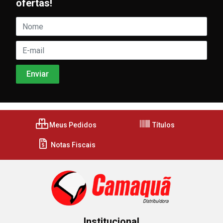
ofertas!
Meus Pedidos
Títulos
Notas Fiscais
Institucional