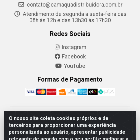
contato@camaquadistribuidora.com.br
Atendimento de segunda a sexta-feira das
08h às 12h e das 13h30 às 17h30
Redes Sociais
Instagram
Facebook
YouTube
Formas de Pagamento
Camaquã Distribuidora Ltda - Avenida Conego Luiz W
O nosso site coleta cookies próprios e de
Hanquet, 1001 - Parque Residencial do Arroio Duro,
terceiros para proporcionar uma experiência
Camaquã/RS - CEP 96.789-102 - CNPJ
personalizada ao usuário, apresentar publicidade
07.061.124/0001-26
relevante de acordo com o seu perfil e melhorar a