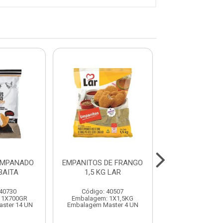
% PROMOÇÃO
EMPANADO
EMPANITOS DE FRANGO
EMPANADO FGO
BAITA
1,5 KG LAR
100G FRANG
 40730
Código: 40507
Código: 40
 1X700GR
Embalagem: 1X1,5KG
Embalagem: 1
ster 14 UN
Embalagem Master 4 UN
Embalagem Maste