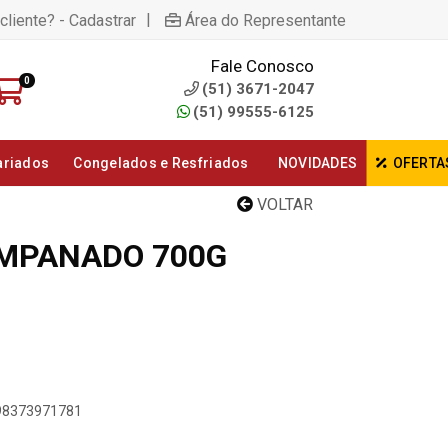
|
cliente? - Cadastrar
Área do Representante
Fale Conosco
0
(51) 3671-2047
(51) 99555-6125
ariados
Congelados e Resfriados
NOVIDADES
OFERTA
VOLTAR
EMPANADO 700G
898373971781