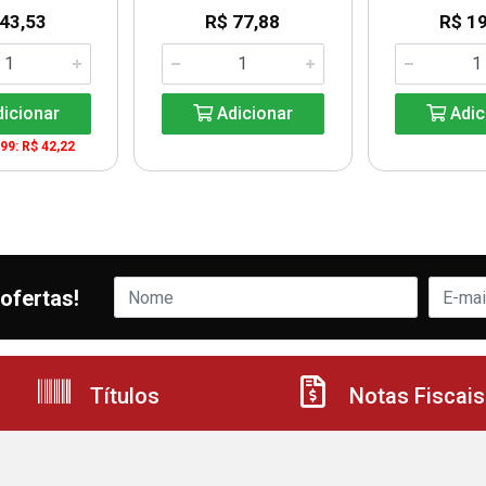
 43,53
R$ 77,88
R$ 19
icionar
Adicionar
Adic
999: R$ 42,22
ofertas!
Títulos
Notas Fiscais