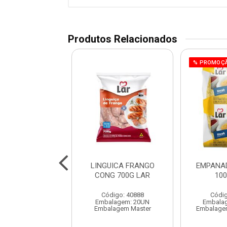
Produtos Relacionados
OÇÃO
% PROMOÇ
ADO FGO 7,2KG
LINGUICA FRANGO
EMPANAD
G FRANGOSUL
CONG 700G LAR
10
digo: 40362
Código: 40888
Códig
agem: 1X7,2KG
Embalagem: 20UN
Embala
em Master 7,2 KG
Embalagem Master
Embalage