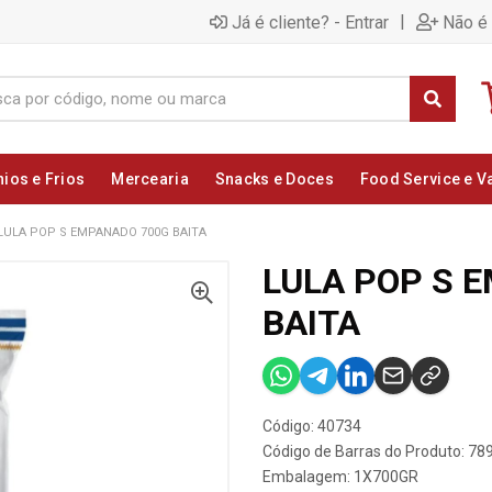
|
Já é cliente? - Entrar
Não é 
nios e Frios
Mercearia
Snacks e Doces
Food Service e V
LULA POP S EMPANADO 700G BAITA
LULA POP S 
BAITA
Código: 40734
Código de Barras do Produto: 7
Embalagem: 1X700GR