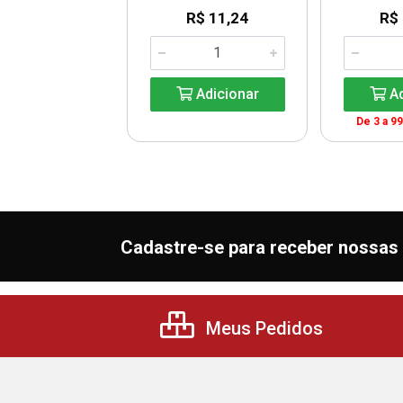
$ 104,69
R$ 11,24
R$
Adicionar
Adicionar
Ad
a 9999: R$ 99,82
De 3 a 9
Cadastre-se para receber nossas 
Meus Pedidos