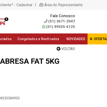
|
cliente? - Cadastrar
Área do Representante
Fale Conosco
0
(51) 3671-2047
(51) 99555-6125
ariados
Congelados e Resfriados
NOVIDADES
OFERTA
VOLTAR
LABRESA FAT 5KG
898335584950