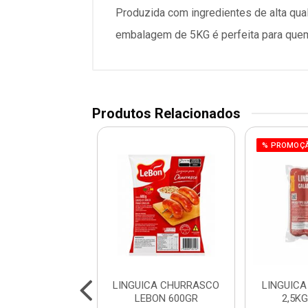
Produzida com ingredientes de alta qua
embalagem de 5KG é perfeita para quem
Produtos Relacionados
% PROMOÇ
ICA CALABRESA
LINGUICA CHURRASCO
LINGUIC
5KG DALIA
LEBON 600GR
2,5K