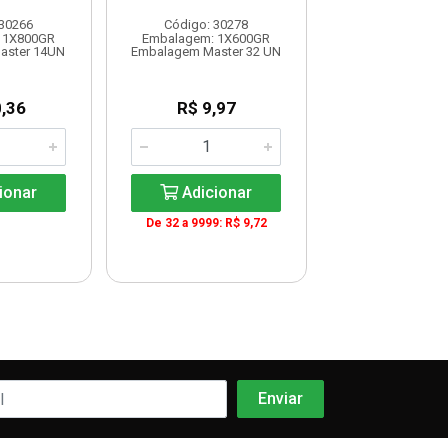
 30266
Código: 30278
Código: 90
 1X800GR
Embalagem: 1X600GR
Embalagem: 1
aster 14UN
Embalagem Master 32 UN
Embalagem Maste
,36
R$ 9,97
R$ 47,6
KG: R$ 19,
ionar
Adicionar
Adicio
De 32 a 9999: R$ 9,72