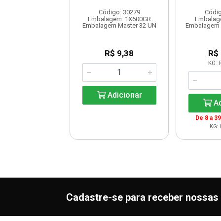
digo: 90015
Código: 30279
Códig
agem: 1X2,5KG
Embalagem: 1X600GR
Embalag
em Master 1X15KG
Embalagem Master 32 UN
Embalagem 
R$ 47,68
R$ 9,38
R$
G: R$ 19,07
KG: 
Adicionar
Adicionar
Ad
De 8 a 3
KG: 
Cadastre-se para receber nossas 