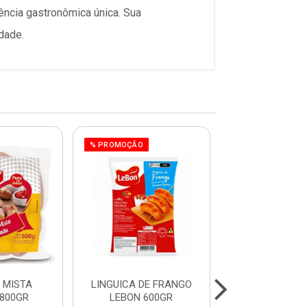
ência gastronômica única. Sua
dade.
% PROMOÇÃO
 MISTA
LINGUICA DE FRANGO
LINGUICA CAL
800GR
LEBON 600GR
2,5KG DAL