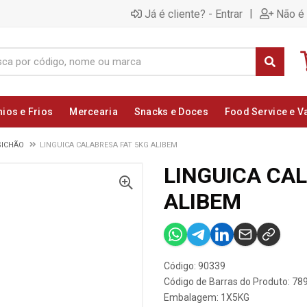
|
Já é cliente? - Entrar
Não é 
nios e Frios
Mercearia
Snacks e Doces
Food Service e V
SICHÃO
LINGUICA CALABRESA FAT 5KG ALIBEM
LINGUICA CA
ALIBEM
Código: 90339
Código de Barras do Produto: 7
Embalagem: 1X5KG