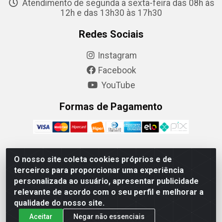
Atendimento de segunda a sexta-feira das 08h às
12h e das 13h30 às 17h30
Redes Sociais
Instagram
Facebook
YouTube
Formas de Pagamento
O nosso site coleta cookies próprios e de
Camaquã Distribuidora Ltda - Avenida Conego Luiz W
terceiros para proporcionar uma experiência
Hanquet, 1001 - Parque Residencial do Arroio Duro,
personalizada ao usuário, apresentar publicidade
Camaquã/RS - CEP 96.789-102 - CNPJ 07.061.124/0001-26
relevante de acordo com o seu perfil e melhorar a
qualidade do nosso site.
Aceitar
Negar não essenciais