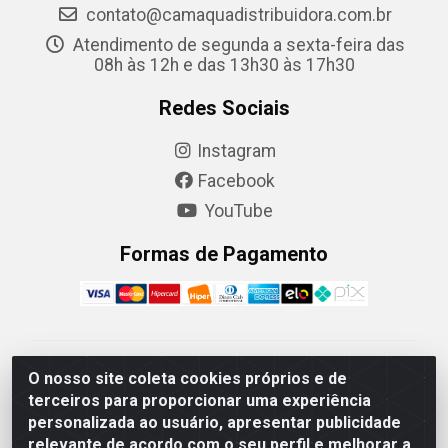
contato@camaquadistribuidora.com.br
Atendimento de segunda a sexta-feira das
08h às 12h e das 13h30 às 17h30
Redes Sociais
Instagram
Facebook
YouTube
Formas de Pagamento
Camaquã Distribuidora Ltda - Avenida Conego Luiz W
O nosso site coleta cookies próprios e de
Hanquet, 1001 - Parque Residencial do Arroio Duro,
terceiros para proporcionar uma experiência
Camaquã/RS - CEP 96.789-102 - CNPJ
personalizada ao usuário, apresentar publicidade
07.061.124/0001-26
relevante de acordo com o seu perfil e melhorar a