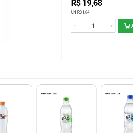
R$ 19,68
UN: R$ 1,64
A