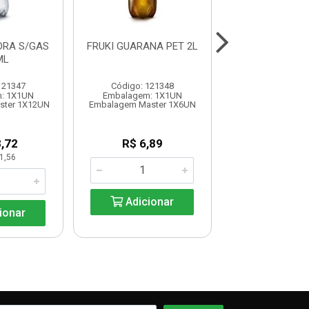
DRA S/GAS
FRUKI GUARANA PET 2L
FRUKI GUARA
ML
12x 200
121347
Código: 121348
Código: 121
: 1X1UN
Embalagem: 1X1UN
Embalagem: 
ster 1X12UN
Embalagem Master 1X6UN
Embalagem Maste
,72
R$ 6,89
R$ 19,6
1,56
UN: R$ 1,6
Adicionar
ionar
Adicio