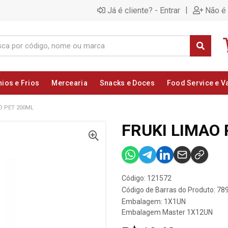
|
Já é cliente? - Entrar
Não é 
nios e Frios
Mercearia
Snacks e Doces
Food Service e V
O PET 200ML
FRUKI LIMAO
Código: 121572
Código de Barras do Produto: 7
Embalagem: 1X1UN
Embalagem Master 1X12UN