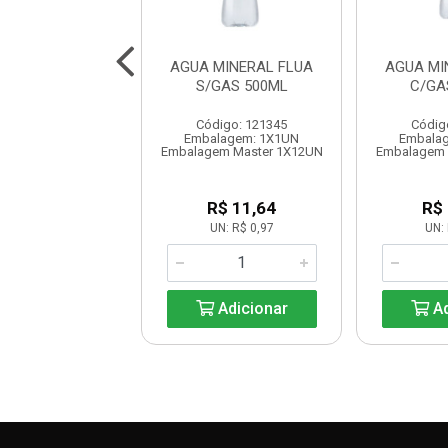
 GUARANA PET
AGUA MINERAL FLUA
AGUA MI
2x 200ML
S/GAS 500ML
C/GA
digo: 121379
Código: 121345
Códig
lagem: 1X1UN
Embalagem: 1X1UN
Embala
em Master 1X12UN
Embalagem Master 1X12UN
Embalagem 
R$ 19,68
R$ 11,64
R$
UN: R$ 1,64
UN: R$ 0,97
UN: 
Adicionar
Adicionar
Ad