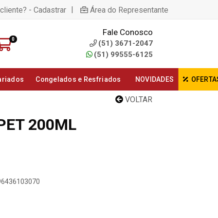
|
cliente? - Cadastrar
Área do Representante
Fale Conosco
0
(51) 3671-2047
(51) 99555-6125
ariados
Congelados e Resfriados
NOVIDADES
OFERTA
VOLTAR
 PET 200ML
896436103070