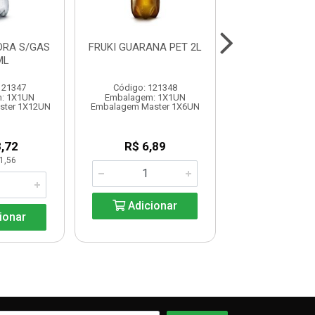
DRA S/GAS
FRUKI GUARANA PET 2L
FRUKI GUARA
ML
12x 200
121347
Código: 121348
Código: 121
: 1X1UN
Embalagem: 1X1UN
Embalagem: 
ster 1X12UN
Embalagem Master 1X6UN
Embalagem Maste
,72
R$ 6,89
R$ 19,6
1,56
UN: R$ 1,6
Adicionar
ionar
Adicio