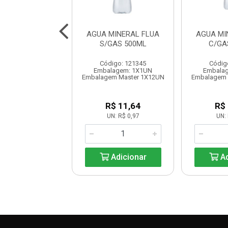
 GUARANA PET
AGUA MINERAL FLUA
AGUA MI
2x 200ML
S/GAS 500ML
C/GA
digo: 121379
Código: 121345
Códig
lagem: 1X1UN
Embalagem: 1X1UN
Embala
em Master 1X12UN
Embalagem Master 1X12UN
Embalagem 
R$ 19,68
R$ 11,64
R$
UN: R$ 1,64
UN: R$ 0,97
UN: 
Adicionar
Adicionar
Ad