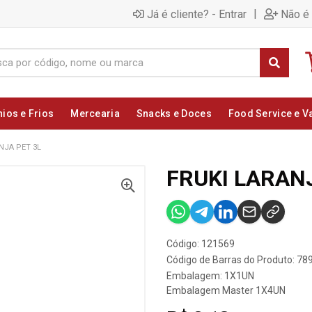
|
Já é cliente? - Entrar
Não é 
nios e Frios
Mercearia
Snacks e Doces
Food Service e V
NJA PET 3L
FRUKI LARANJ
Código: 121569
Código de Barras do Produto: 7
Embalagem: 1X1UN
Embalagem Master 1X4UN