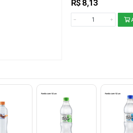
R$ 8,13
A