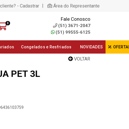
|
cliente? - Cadastrar
Área do Representante
Fale Conosco
0
(51) 3671-2047
(51) 99555-6125
ariados
Congelados e Resfriados
NOVIDADES
OFERTA
VOLTAR
A PET 3L
896436103759