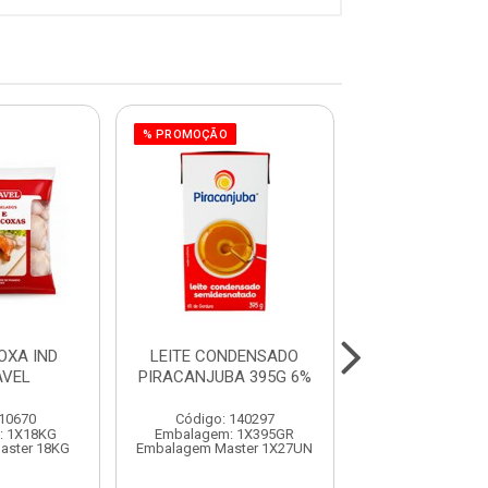
% PROMOÇÃO
OXA IND
LEITE CONDENSADO
COSTELA RIPA
AVEL
PIRACANJUBA 395G 6%
VACUO CON
SULBEE
 10670
Código: 140297
Código: 991
: 1X18KG
Embalagem: 1X395GR
Embalagem:
aster 18KG
Embalagem Master 1X27UN
Embalagem Mast
Produto de peso