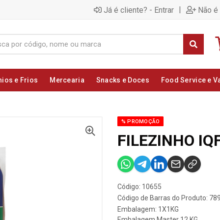
|
Já é cliente? - Entrar
Não é 
nios e Frios
Mercearia
Snacks e Doces
Food Service e V
% PROMOÇÃO
FILEZINHO I
Código: 10655
Código de Barras do Produto: 7
Embalagem: 1X1KG
Embalagem Master 12 KG