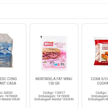
DESC CONG
MORTADELA FAT MINU
COXA S/C
 ART CASA
150 GR
COOP
o: 60230
Código: 110317
Código:
em: 1X700GR
Embalagem: 1X150GR
Embalagem
 Master 30UN
Embalagem Master 1X20UN
Embalagem M