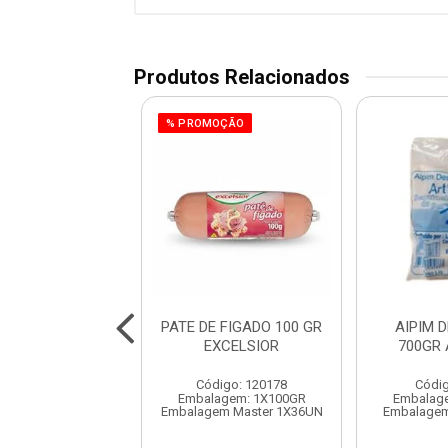
Produtos Relacionados
% PROMOÇÃO
LA RIPA TIRAS
PATE DE FIGADO 100 GR
AIPIM 
O CONG BOV
EXCELSIOR
700GR
SULBEE
Código: 120178
Códig
digo: 991017
Embalagem: 1X100GR
Embalag
balagem: KG
Embalagem Master 1X36UN
Embalagem
gem Master 15KG
o de peso variável