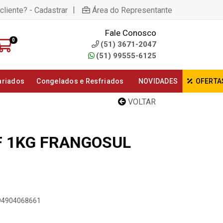
|
cliente? - Cadastrar
Área do Representante
Fale Conosco
0
(51) 3671-2047
(51) 99555-6125
ariados
Congelados e Resfriados
NOVIDADES
OFERTA
VOLTAR
QF 1KG FRANGOSUL
894904068661