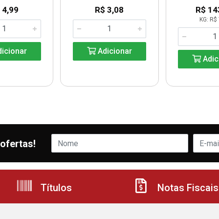
 4,99
R$ 3,08
R$ 14
KG: R$ 
icionar
Adicionar
Adic
ofertas!
Títulos
Notas Fiscais