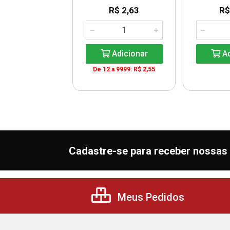
R$ 2,63
R$
$ 407,85
G: R$ 27,19
Adicionar
Ad
De 12 a 9999: R$ 2,55
Adicionar
Cadastre-se para receber nossas 
Meus Pedidos