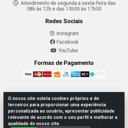
Atendimento de segunda a sexta-feira das
08h às 12h e das 13h30 às 17h30
Redes Sociais
Instagram
Facebook
YouTube
Formas de Pagamento
Camaquã Distribuidora Ltda - Avenida Conego Luiz W
O nosso site coleta cookies próprios e de
Hanquet, 1001 - Parque Residencial do Arroio Duro,
terceiros para proporcionar uma experiência
Camaquã/RS - CEP 96.789-102 - CNPJ
personalizada ao usuário, apresentar publicidade
07.061.124/0001-26
relevante de acordo com o seu perfil e melhorar a
qualidade do nosso site.