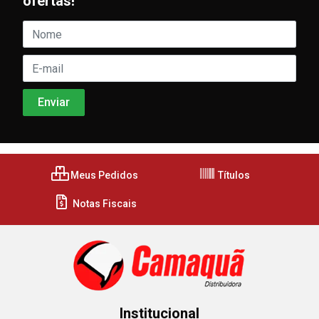
ofertas!
Meus Pedidos
Títulos
Notas Fiscais
Institucional