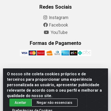
Redes Sociais
Instagram
Facebook
YouTube
Formas de Pagamento
Camaquã Distribuidora Ltda - Avenida Conego Luiz W
O nosso site coleta cookies próprios e de
Hanquet, 1001 - Parque Residencial do Arroio Duro,
terceiros para proporcionar uma experiência
Camaquã/RS - CEP 96.789-102 - CNPJ
personalizada ao usuário, apresentar publicidade
07.061.124/0001-26
relevante de acordo com o seu perfil e melhorar a
qualidade do nosso site.
Aceitar
Negar não essenciais
Preferências de Cookies