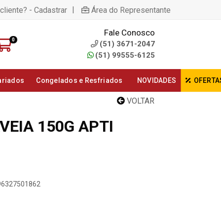
|
cliente? - Cadastrar
Área do Representante
Fale Conosco
0
(51) 3671-2047
(51) 99555-6125
ariados
Congelados e Resfriados
NOVIDADES
OFERTA
VOLTAR
VEIA 150G APTI
896327501862