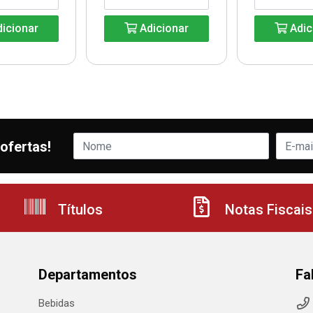
icionar
Adicionar
Adic
ofertas!
Títulos
Notas Fiscais
Departamentos
Fa
Bebidas