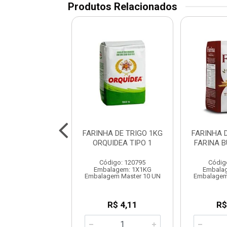
Produtos Relacionados
A DE ROSCA 5KG
FARINHA DE TRIGO 1KG
FARINHA 
ORQUIDEA
ORQUIDEA TIPO 1
FARINA B
digo: 120796
Código: 120795
Códig
lagem: 1X5KG
Embalagem: 1X1KG
Embala
gem Master 5KG
Embalagem Master 10 UN
Embalagem
R$ 58,65
R$ 4,11
R$
G: R$ 11,73