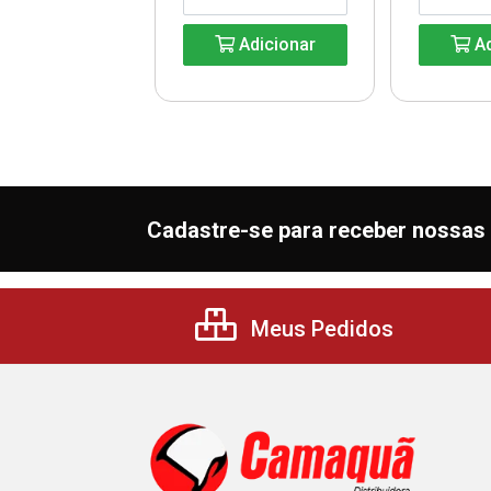
Adicionar
Ad
Adicionar
Cadastre-se para receber nossas 
Meus Pedidos