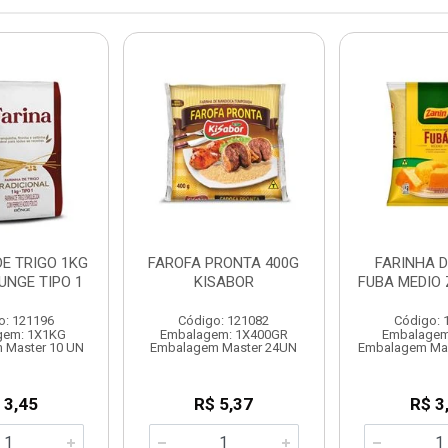
DE TRIGO 1KG
FAROFA PRONTA 400G
FARINHA D
UNGE TIPO 1
KISABOR
FUBA MEDIO 
o: 121196
Código: 121082
Código: 
gem: 1X1KG
Embalagem: 1X400GR
Embalagem
 Master 10 UN
Embalagem Master 24UN
Embalagem Ma
 3,45
R$ 5,37
R$ 3