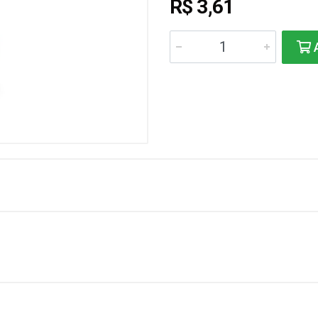
R$ 3,61
A