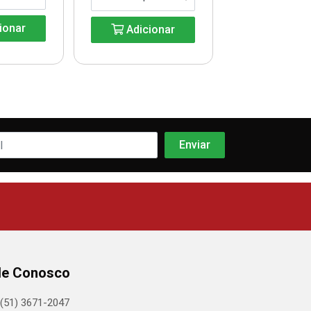
ionar
Adicionar
Adicio
le Conosco
(51) 3671-2047