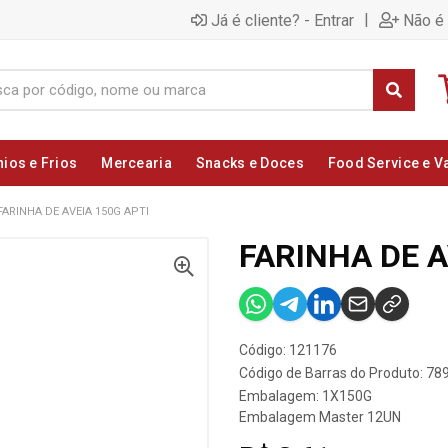
|
Já é cliente? - Entrar
Não é 
nios e Frios
Mercearia
Snacks e Doces
Food Service e V
FARINHA DE AVEIA 150G APTI
FARINHA DE A
Código: 121176
Código de Barras do Produto: 7
Embalagem: 1X150G
Embalagem Master 12UN