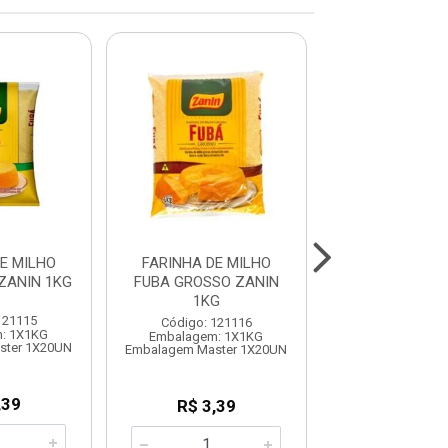
E MILHO
FARINHA DE MILHO
FARINHA DE RO
ZANIN 1KG
FUBA GROSSO ZANIN
ORQUIDE
1KG
121115
Código: 120
Código: 121116
: 1X1KG
Embalagem: 
Embalagem: 1X1KG
ster 1X20UN
Embalagem Mas
Embalagem Master 1X20UN
,39
R$ 58,6
R$ 3,39
KG: R$ 11,