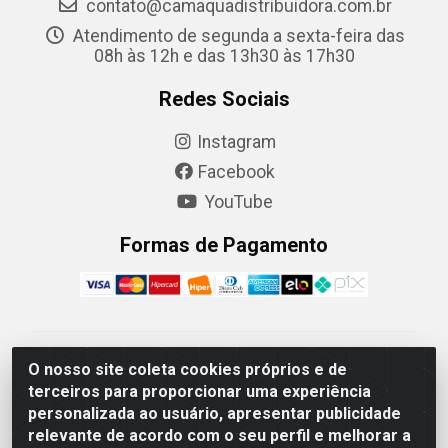
contato@camaquadistribuidora.com.br
Atendimento de segunda a sexta-feira das
08h às 12h e das 13h30 às 17h30
Redes Sociais
Instagram
Facebook
YouTube
Formas de Pagamento
Camaquã Distribuidora Ltda - Avenida Conego Luiz W
O nosso site coleta cookies próprios e de
Hanquet, 1001 - Parque Residencial do Arroio Duro,
terceiros para proporcionar uma experiência
Camaquã/RS - CEP 96.789-102 - CNPJ
personalizada ao usuário, apresentar publicidade
07.061.124/0001-26
relevante de acordo com o seu perfil e melhorar a