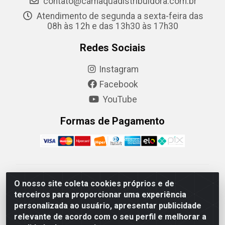
contato@camaquadistribuidora.com.br
Atendimento de segunda a sexta-feira das
08h às 12h e das 13h30 às 17h30
Redes Sociais
Instagram
Facebook
YouTube
Formas de Pagamento
Camaquã Distribuidora Ltda - Avenida Conego Luiz W
O nosso site coleta cookies próprios e de
Hanquet, 1001 - Parque Residencial do Arroio Duro,
terceiros para proporcionar uma experiência
Camaquã/RS - CEP 96.789-102 - CNPJ
personalizada ao usuário, apresentar publicidade
07.061.124/0001-26
relevante de acordo com o seu perfil e melhorar a