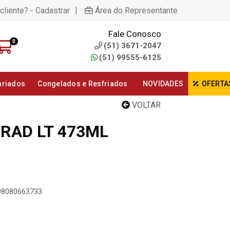
|
cliente? - Cadastrar
Área do Representante
Fale Conosco
0
(51) 3671-2047
(51) 99555-6125
ariados
Congelados e Resfriados
NOVIDADES
OFERTA
VOLTAR
TRAD LT 473ML
898080663733