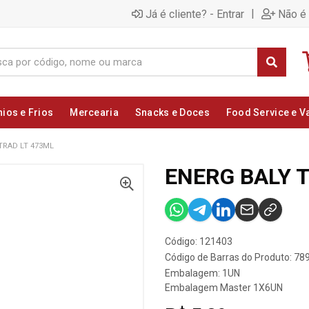
|
Já é cliente? - Entrar
Não é 
nios e Frios
Mercearia
Snacks e Doces
Food Service e V
TRAD LT 473ML
ENERG BALY 
Código: 121403
Código de Barras do Produto: 7
Embalagem: 1UN
Embalagem Master 1X6UN