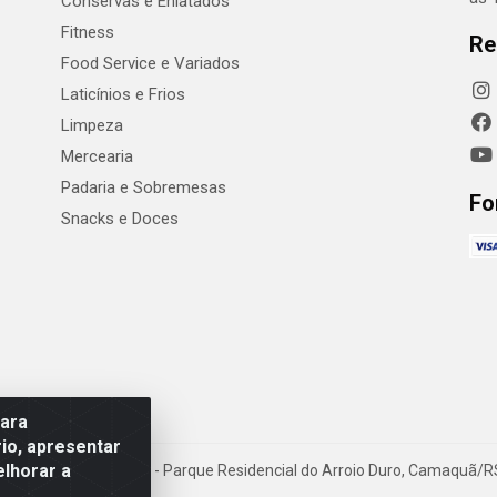
Conservas e Enlatados
Fitness
Re
Food Service e Variados
Laticínios e Frios
Limpeza
Mercearia
Padaria e Sobremesas
Fo
Snacks e Doces
para
io, apresentar
elhorar a
Luiz W Hanquet, 1001 - Parque Residencial do Arroio Duro, Camaquã/