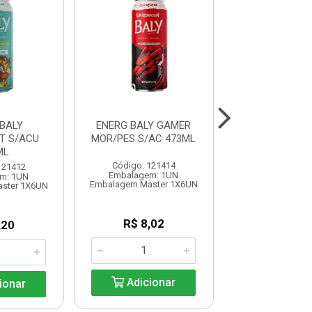
BALY
ENERG BALY GAMER
ENERG BALY CE
T S/ACU
MOR/PES S/AC 473ML
473ML
ML
Código: 121414
Código: 121
121412
Embalagem: 1UN
Embalagem:
m: 1UN
Embalagem Master 1X6UN
Embalagem Mast
ster 1X6UN
R$ 8,02
R$ 5,8
,20
Adicionar
Adicio
ionar