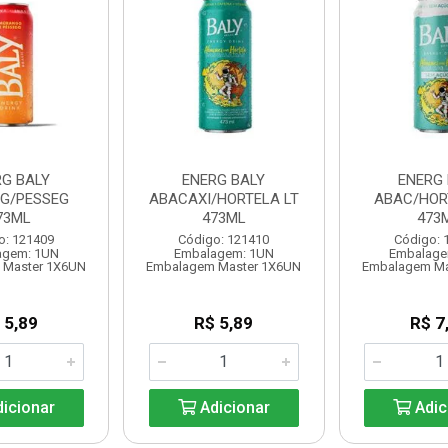
RG BALY
ENERG BALY
ENERG 
G/PESSEG
ABACAXI/HORTELA LT
ABAC/HOR
73ML
473ML
473
o: 121409
Código: 121410
Código: 
agem: 1UN
Embalagem: 1UN
Embalage
 Master 1X6UN
Embalagem Master 1X6UN
Embalagem Ma
 5,89
R$ 5,89
R$ 7
icionar
Adicionar
Adic