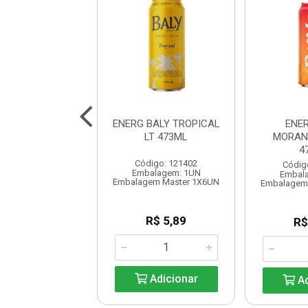
BALY CEREJA LT
ENERG BALY TROPICAL
ENE
473ML
LT 473ML
MORAN
4
digo: 121416
Código: 121402
Códig
alagem: 1UN
Embalagem: 1UN
Embal
em Master 1X6UN
Embalagem Master 1X6UN
Embalagem
R$ 5,89
R$ 5,89
R$
Adicionar
Adicionar
Ad