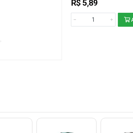
R$ 5,89
A