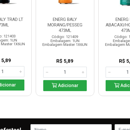
ALY TRAD LT
ENERG BALY
ENERG 
73ML
MORANG/PESSEG
ABACAXI/HO
473ML
473
o: 121403
Código: 121409
Código: 
agem: 1UN
Embalagem: 1UN
Embalage
 Master 1X6UN
Embalagem Master 1X6UN
Embalagem Ma
 5,89
R$ 5,89
R$ 5
icionar
Adicionar
Adic