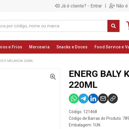
|
Já é cliente? - Entrar
Não é 
nios e Frios
Mercearia
Snacks e Doces
Food Service e V
KIDS MELANCIA 220ML
ENERG BALY 
220ML
Código: 121468
Código de Barras do Produto: 7
Embalagem: 1UN