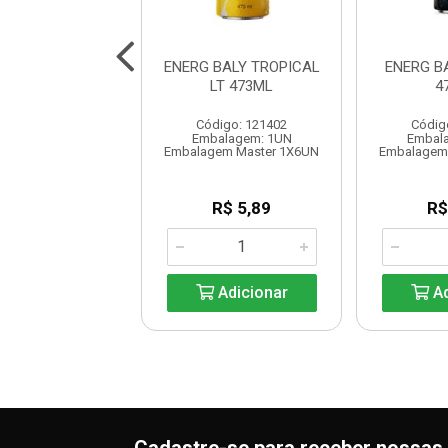
G BALY GAMER
ENERG BALY TROPICAL
ENERG B
ES S/AC 473ML
LT 473ML
4
digo: 121414
Código: 121402
Códig
alagem: 1UN
Embalagem: 1UN
Embal
em Master 1X6UN
Embalagem Master 1X6UN
Embalagem
R$ 8,02
R$ 5,89
R$
Adicionar
Adicionar
Ad