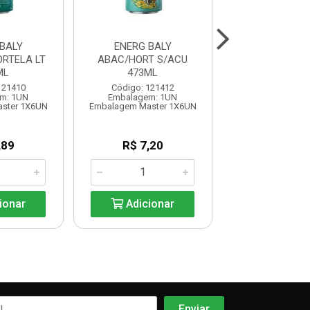
BALY
ENERG BALY
ENERG BALY 
RTELA LT
ABAC/HORT S/ACU
MOR/PES S/AC
ML
473ML
Código: 121
121410
Código: 121412
Embalagem:
m: 1UN
Embalagem: 1UN
Embalagem Mast
ster 1X6UN
Embalagem Master 1X6UN
R$ 8,0
,89
R$ 7,20
Adicio
ionar
Adicionar