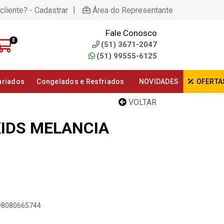
|
cliente? - Cadastrar
Área do Representante
Fale Conosco
0
(51) 3671-2047
(51) 99555-6125
ariados
Congelados e Resfriados
NOVIDADES
OFERTA
VOLTAR
KIDS MELANCIA
898080665744