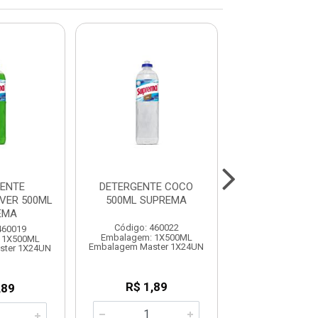
ENTE
DETERGENTE COCO
DETERGENTE NE
VER 500ML
500ML SUPREMA
SUPREM
EMA
Código: 460022
Código: 460
460019
Embalagem: 1X500ML
Embalagem: 
 1X500ML
Embalagem Master 1X24UN
Embalagem Mast
ster 1X24UN
R$ 1,89
R$ 20,5
,89