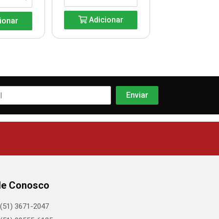
Adicionar
Adicio
ionar
le Conosco
(51) 3671-2047