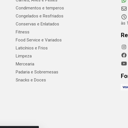
Carnes, Aves e Peixes
Condimentos e temperos
Congelados e Resfriados
às 
Conservas e Enlatados
Fitness
Re
Food Service e Variados
Laticínios e Frios
Limpeza
Mercearia
Padaria e Sobremesas
Fo
Snacks e Doces