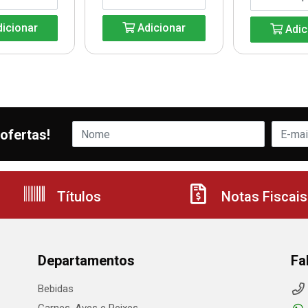
icionar
Adicionar
Adic
ofertas!
Títulos
Notas Fiscais
Departamentos
Fa
Bebidas