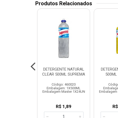
Produtos Relacionados
ENTE NEUTRO 5L
DETERGENTE NATURAL
DETERGE
SUPREMA
CLEAR 500ML SUPREMA
500ML
digo: 460024
Código: 460020
Códig
alagem: 1X5L
Embalagem: 1X500ML
Embalag
em Master 1X3UN
Embalagem Master 1X24UN
Embalagem 
R$ 20,54
R$ 1,89
R$