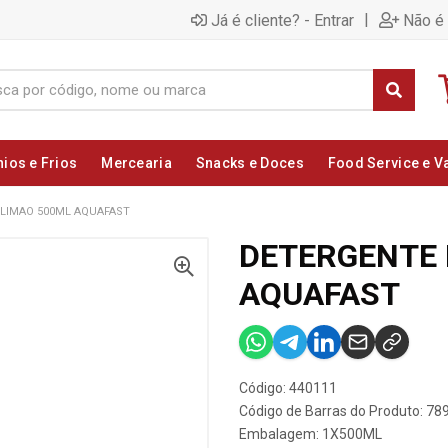
|
Já é cliente? - Entrar
Não é 
nios e Frios
Mercearia
Snacks e Doces
Food Service e V
LIMAO 500ML AQUAFAST
DETERGENTE 
AQUAFAST
Código: 440111
Código de Barras do Produto: 7
Embalagem: 1X500ML