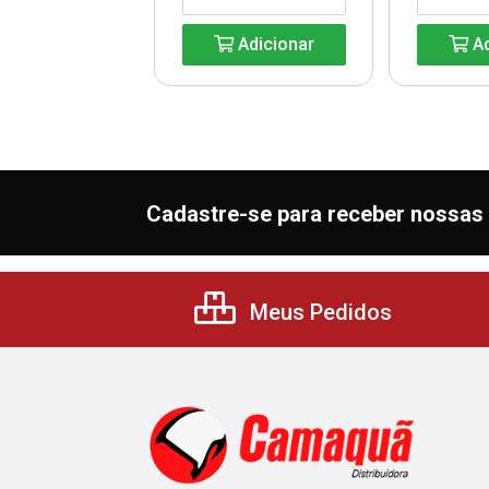
Adicionar
Adicionar
Ad
Cadastre-se para receber nossas 
Meus Pedidos