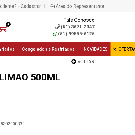
|
cliente? - Cadastrar
Área do Representante
Fale Conosco
0
(51) 3671-2047
(51) 99555-6125
ariados
Congelados e Resfriados
NOVIDADES
OFERTA
VOLTAR
LIMAO 500ML
898302000339