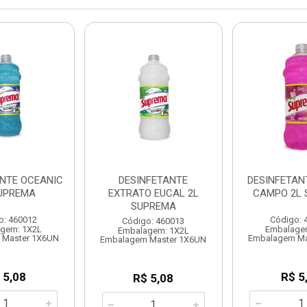
ANTE OCEANIC
DESINFETANTE
DESINFETAN
SUPREMA
EXTRATO EUCAL 2L
CAMPO 2L 
SUPREMA
o: 460012
Código: 
Código: 460013
gem: 1X2L
Embalage
Embalagem: 1X2L
 Master 1X6UN
Embalagem Ma
Embalagem Master 1X6UN
 5,08
R$ 5
R$ 5,08