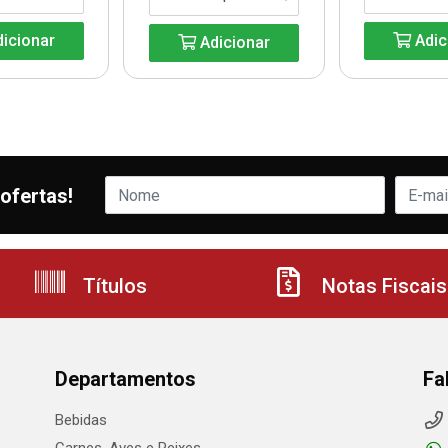
icionar
Adic
Adicionar
ofertas!
Títulos
Notas Fiscais
Departamentos
Fa
Bebidas