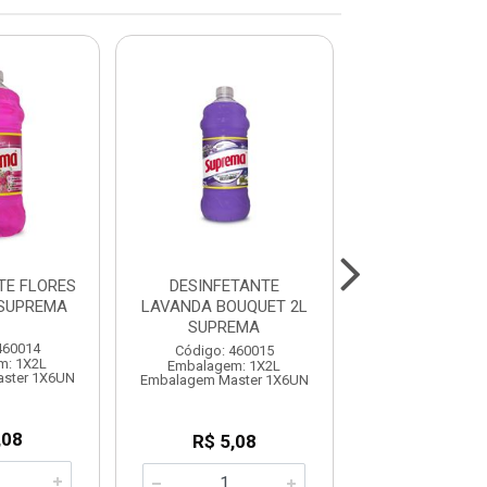
TE FLORES
DESINFETANTE
DESINFETA
SUPREMA
LAVANDA BOUQUET 2L
LAVANDA BOUQ
SUPREMA
SUPREM
460014
Código: 460015
Código: 460
m: 1X2L
Embalagem: 1X2L
Embalagem: 
ster 1X6UN
Embalagem Master 1X6UN
Embalagem Mast
,08
R$ 5,08
R$ 12,0