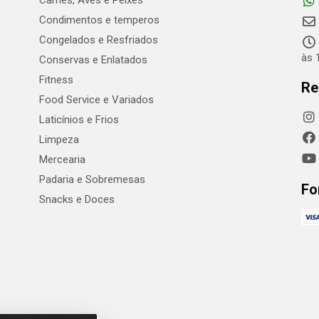
Carnes, Aves e Peixes
Condimentos e temperos
Congelados e Resfriados
às 
Conservas e Enlatados
Fitness
Re
Food Service e Variados
Laticínios e Frios
Limpeza
Mercearia
Padaria e Sobremesas
Fo
Snacks e Doces