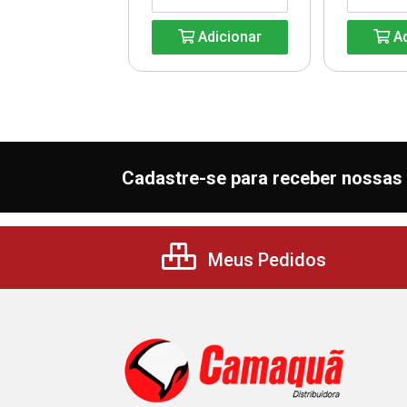
Adicionar
Ad
Adicionar
Cadastre-se para receber nossas 
Meus Pedidos