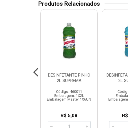
Produtos Relacionados
SINFETANTE
DESINFETANTE PINHO
DESINFET
DA BOUQUET 5L
2L SUPREMA
2L 
SUPREMA
Código: 460011
Códig
digo: 460017
Embalagem: 1X2L
Embala
alagem: 1X5L
Embalagem Master 1X6UN
Embalagem
em Master 1X3UN
R$ 5,08
R$
R$ 12,03