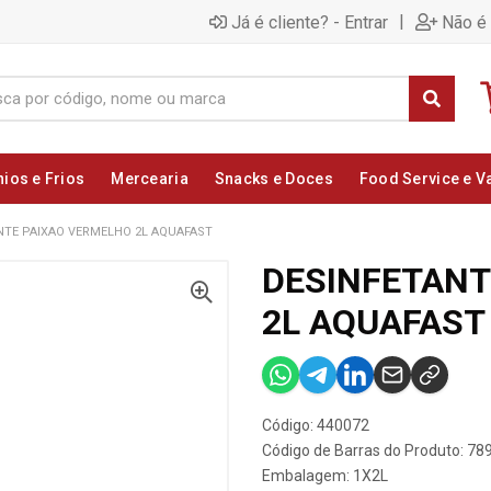
|
Já é cliente? - Entrar
Não é 
nios e Frios
Mercearia
Snacks e Doces
Food Service e V
NTE PAIXAO VERMELHO 2L AQUAFAST
DESINFETANT
2L AQUAFAST
Código: 440072
Código de Barras do Produto: 7
Embalagem: 1X2L