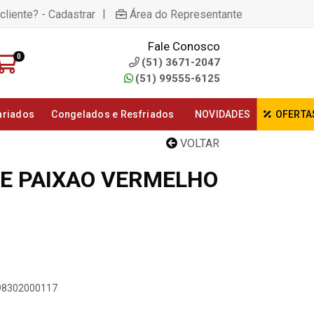
|
cliente? - Cadastrar
Área do Representante
Fale Conosco
0
(51) 3671-2047
(51) 99555-6125
ariados
Congelados e Resfriados
NOVIDADES
OFERTA
VOLTAR
E PAIXAO VERMELHO
898302000117