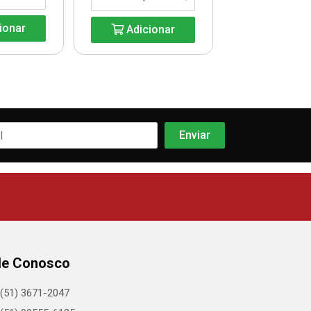
ionar
Adicionar
Adicio
le Conosco
(51) 3671-2047