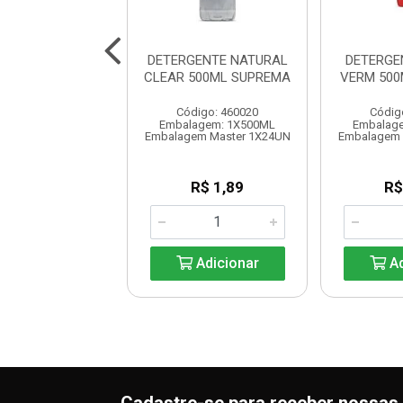
ENTE NEUTRO 5L
DETERGENTE NATURAL
DETERGE
SUPREMA
CLEAR 500ML SUPREMA
VERM 500
digo: 460024
Código: 460020
Códig
alagem: 1X5L
Embalagem: 1X500ML
Embalag
em Master 1X3UN
Embalagem Master 1X24UN
Embalagem 
R$ 20,54
R$ 1,89
R$
Adicionar
Adicionar
Ad