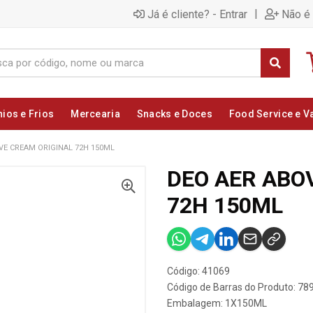
|
Já é cliente? - Entrar
Não é 
nios e Frios
Mercearia
Snacks e Doces
Food Service e V
VE CREAM ORIGINAL 72H 150ML
DEO AER ABO
72H 150ML
Código: 41069
Código de Barras do Produto: 7
Embalagem: 1X150ML