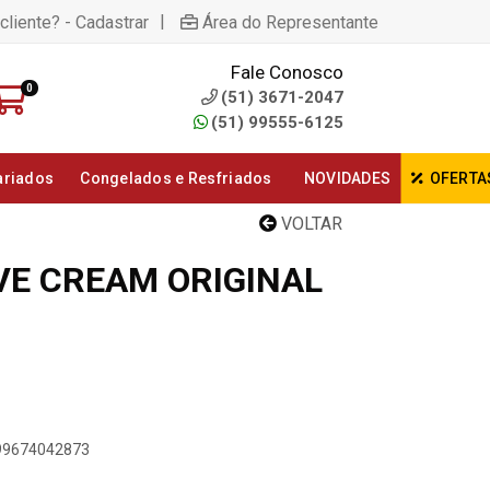
|
cliente? - Cadastrar
Área do Representante
Fale Conosco
0
(51) 3671-2047
(51) 99555-6125
ariados
Congelados e Resfriados
NOVIDADES
OFERTA
VOLTAR
VE CREAM ORIGINAL
899674042873