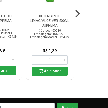
TE COCO
DETERGENTE
DETERGENTE NE
UPREMA
LIMAO/ALOE VER 500ML
SUPREM
SUPREMA
460022
Código: 460
Código: 460019
 1X500ML
Embalagem: 
Embalagem: 1X500ML
ster 1X24UN
Embalagem Mast
Embalagem Master 1X24UN
,89
R$ 20,5
R$ 1,89
ionar
Adicio
Adicionar