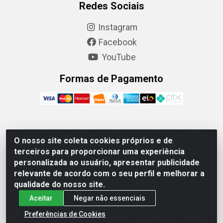
Redes Sociais
Instagram
Facebook
YouTube
Formas de Pagamento
Camaquã Distribuidora Ltda - Avenida Conego Luiz W
O nosso site coleta cookies próprios e de
Hanquet, 1001 - Parque Residencial do Arroio Duro,
terceiros para proporcionar uma experiência
Camaquã/RS - CEP 96.789-102 - CNPJ
personalizada ao usuário, apresentar publicidade
07.061.124/0001-26
relevante de acordo com o seu perfil e melhorar a
qualidade do nosso site.
Aceitar
Negar não essenciais
Preferências de Cookies