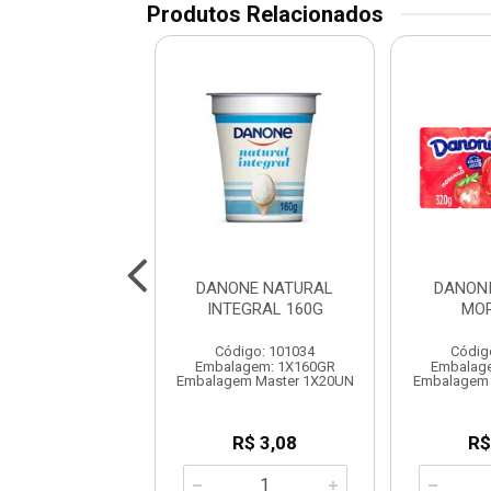
Produtos Relacionados
NE NATURAL
DANONE NATURAL
DANON
NATADO 160G
INTEGRAL 160G
MO
digo: 101033
Código: 101034
Códig
agem: 1X160GR
Embalagem: 1X160GR
Embalag
em Master 1X20UN
Embalagem Master 1X20UN
Embalagem 
R$ 3,08
R$ 3,08
R$