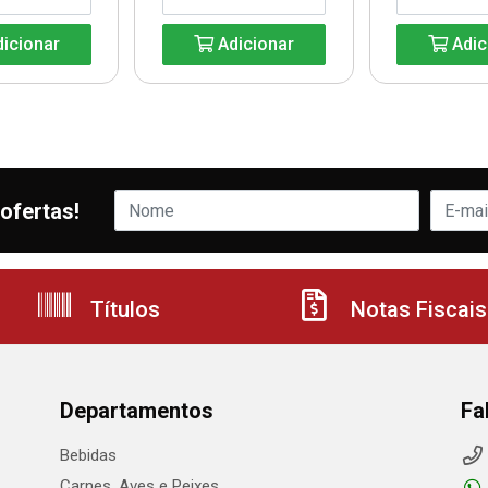
icionar
Adicionar
Adic
ofertas!
Títulos
Notas Fiscais
Departamentos
Fa
Bebidas
Carnes, Aves e Peixes