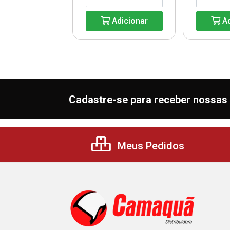
Adicionar
Adicionar
Ad
Cadastre-se para receber nossas 
Meus Pedidos