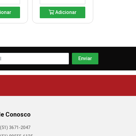
ionar
Adicionar
Adicio
le Conosco
(51) 3671-2047