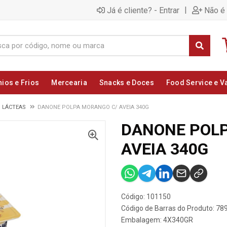
|
Já é cliente? - Entrar
Não é 
nios e Frios
Mercearia
Snacks e Doces
Food Service e V
S LÁCTEAS
DANONE POLPA MORANGO C/ AVEIA 340G
DANONE POL
AVEIA 340G
Código: 101150
Código de Barras do Produto: 7
Embalagem: 4X340GR