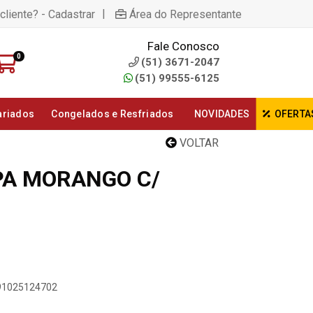
|
cliente? - Cadastrar
Área do Representante
Fale Conosco
0
(51) 3671-2047
(51) 99555-6125
ariados
Congelados e Resfriados
NOVIDADES
OFERTA
VOLTAR
PA MORANGO C/
891025124702