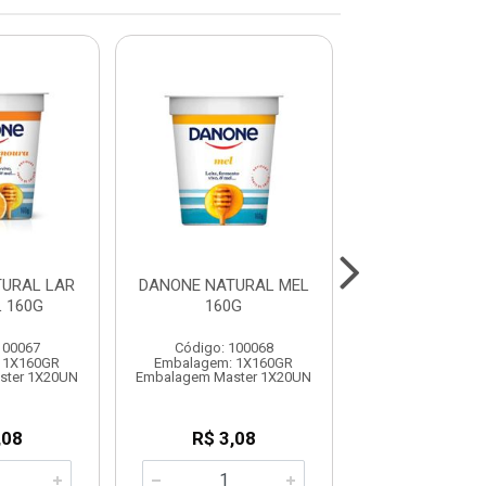
URAL LAR
DANONE NATURAL MEL
DANONE NA
 160G
160G
DESNATADO 
100067
Código: 100068
Código: 101
 1X160GR
Embalagem: 1X160GR
Embalagem: 1
ster 1X20UN
Embalagem Master 1X20UN
Embalagem Maste
,08
R$ 3,08
R$ 3,0