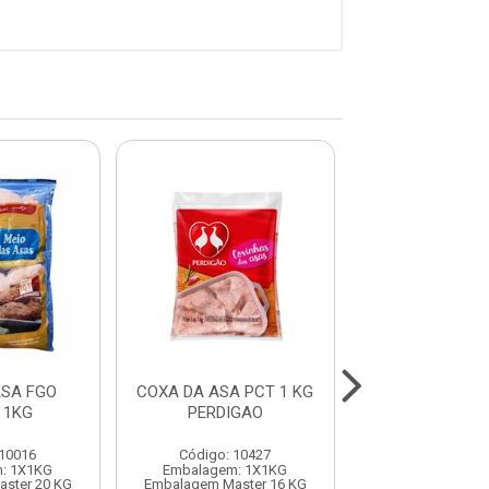
ASA FGO
COXA DA ASA PCT 1 KG
COXA DA ASA 
 1KG
PERDIGAO
SADIA
 10016
Código: 10427
Código: 10
: 1X1KG
Embalagem: 1X1KG
Embalagem: 
ster 20 KG
Embalagem Master 16 KG
Embalagem Mast