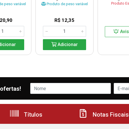
Produto E
e peso variável
Produto de peso variável
 20,90
R$ 12,35
Avi
icionar
Adicionar
ofertas!
Títulos
Notas Fiscais