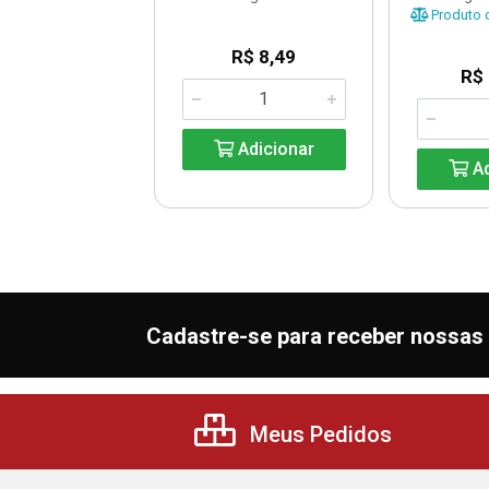
uto Esgotado
Produto d
R$ 8,49
R$
Avise-me
Adicionar
Ad
Cadastre-se para receber nossas 
Meus Pedidos