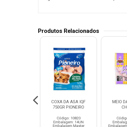
Produtos Relacionados
A ASA IQF 1KG
COXA DA ASA IQF
MEIO D
SADIA
750GR PIONEIRO
CH
digo: 10558
Código: 10820
Códig
lagem: 1X1KG
Embalagem: 14UN
Embalag
gem Master 8 KG
Embalagem Master
Embalagem