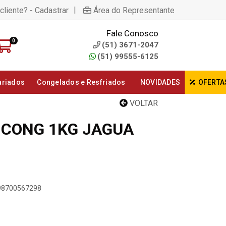
|
cliente? - Cadastrar
Área do Representante
Fale Conosco
0
(51) 3671-2047
(51) 99555-6125
ariados
Congelados e Resfriados
NOVIDADES
OFERTA
VOLTAR
 CONG 1KG JAGUA
898700567298