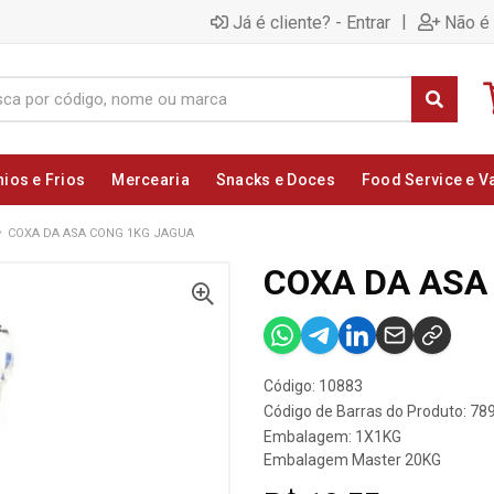
|
Já é cliente? - Entrar
Não é 
nios e Frios
Mercearia
Snacks e Doces
Food Service e V
COXA DA ASA CONG 1KG JAGUA
COXA DA ASA
Código: 10883
Código de Barras do Produto: 7
Embalagem: 1X1KG
Embalagem Master 20KG