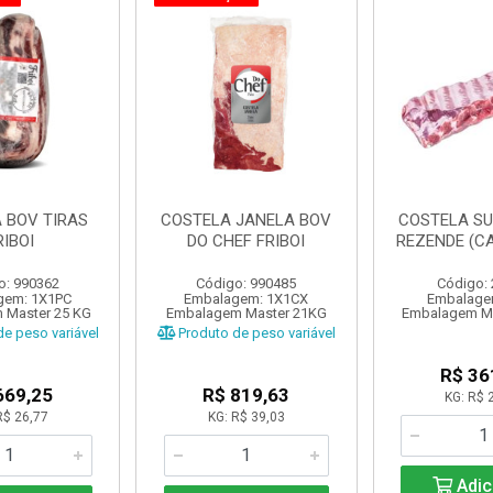
 BOV TIRAS
COSTELA JANELA BOV
COSTELA SU
RIBOI
DO CHEF FRIBOI
REZENDE (CA
o: 990362
Código: 990485
Código:
gem: 1X1PC
Embalagem: 1X1CX
Embalage
 Master 25 KG
Embalagem Master 21KG
Embalagem Ma
e peso variável
Produto de peso variável
R$ 36
669,25
R$ 819,63
KG: R$ 
R$ 26,77
KG: R$ 39,03
Adic