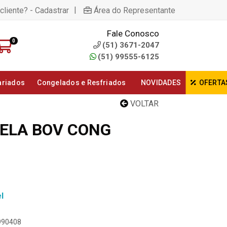
|
cliente? - Cadastrar
Área do Representante
Fale Conosco
0
(51) 3671-2047
(51) 99555-6125
ariados
Congelados e Resfriados
NOVIDADES
OFERTA
VOLTAR
ELA BOV CONG
l
2990408