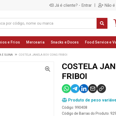
|
Já é cliente? - Entrar
Não é 
nios e Frios
Mercearia
Snacks e Doces
Food Service e V
 E SUINA
COSTELA JANELA BOV CONG FRIBOI
COSTELA JAN
FRIBOI
Produto de peso variáve
Código: 990408
Código de Barras do Produto: 9