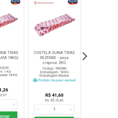
INA TIRAS
COSTELA SUINA TIRAS
PALETA SUIN
IXA 18KG)
REZENDE - peça
C/PELE C
c/aproxi. 2KG
BORRUSS
 20293
Código: 990580
Código: 991
m: 1 KG
Embalagem: 18 KG
Embalagem: 700
ster 18 KG
Embalagem Master
Produto de peso
Produto de peso variável
1,26
R$ 9,3
R$ 41,60
20,07
KG: R$ 20,80
Adicio
ionar