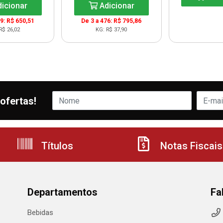
icionar
Adicionar
99: R$ 650,51
De 3 a 476: R$ 795,86
R$ 26,02
KG: R$ 37,90
ofertas!
Títulos
Notas Fiscais
Departamentos
Fa
Bebidas