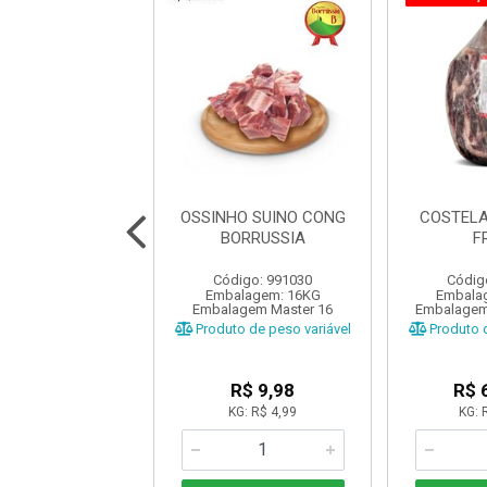
TA SUINA FAT
OSSINHO SUINO CONG
COSTELA
PELE CONG
BORRUSSIA
F
ORRUSSIA
Código: 991030
Códig
digo: 991033
Embalagem: 16KG
Embala
gem: 700 GRAMAS
Embalagem Master 16
Embalagem
o de peso variável
Produto de peso variável
Produto d
R$ 9,37
R$ 9,98
R$ 
KG: R$ 4,99
KG: 
Adicionar