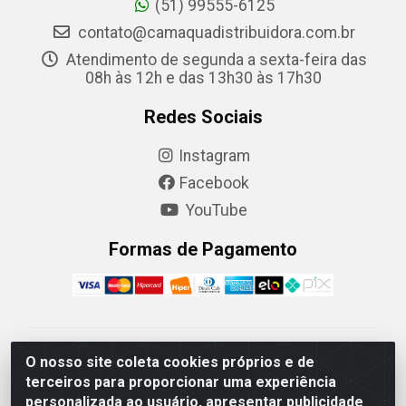
(51) 99555-6125
contato@camaquadistribuidora.com.br
Atendimento de segunda a sexta-feira das
08h às 12h e das 13h30 às 17h30
Redes Sociais
Instagram
Facebook
YouTube
Formas de Pagamento
Camaquã Distribuidora Ltda - Avenida Conego Luiz W
O nosso site coleta cookies próprios e de
Hanquet, 1001 - Parque Residencial do Arroio Duro,
terceiros para proporcionar uma experiência
Camaquã/RS - CEP 96.789-102 - CNPJ
personalizada ao usuário, apresentar publicidade