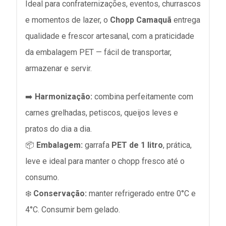
Ideal para confraternizações, eventos, churrascos
e momentos de lazer, o
Chopp Camaquã
entrega
qualidade e frescor artesanal, com a praticidade
da embalagem PET — fácil de transportar,
armazenar e servir.
➡️
Harmonização:
combina perfeitamente com
carnes grelhadas, petiscos, queijos leves e
pratos do dia a dia.
📦
Embalagem:
garrafa
PET de 1 litro
, prática,
leve e ideal para manter o chopp fresco até o
consumo.
❄️
Conservação:
manter refrigerado entre 0°C e
4°C. Consumir bem gelado.