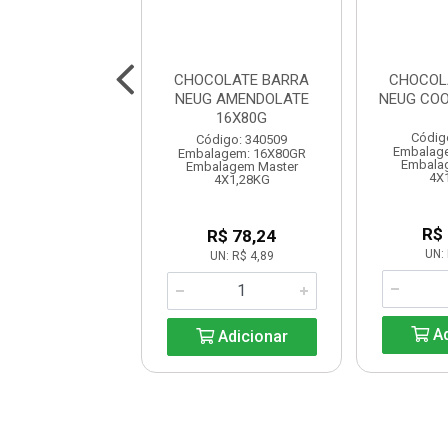
OLATE BARRA
CHOCOLATE BARRA
CHOCOL
O LEITE 16X80G
NEUG AMENDOLATE
NEUG COO
16X80G
digo: 340516
Códig
Código: 340509
lagem: 16X80G
Embalag
Embalagem: 16X80GR
lagem Master
Embala
Embalagem Master
4X1,28KG
4X
4X1,28KG
R$ 78,24
R$
R$ 78,24
UN: R$ 4,89
UN: 
UN: R$ 4,89
Adicionar
Ad
Adicionar