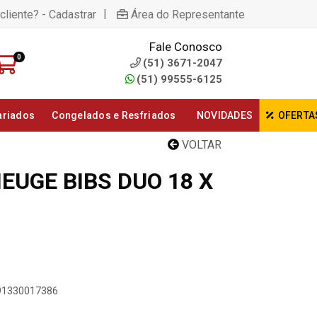
|
cliente? - Cadastrar
Área do Representante
Fale Conosco
0
(51) 3671-2047
(51) 99555-6125
ariados
Congelados e Resfriados
NOVIDADES
OFERTA
VOLTAR
EUGE BIBS DUO 18 X
891330017386