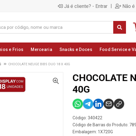
|
Já é cliente? - Entrar
Não é 
nios e Frios
Mercearia
Snacks e Doces
Food Service e V
S
CHOCOLATE NEUGE BIBS DUO 18 X 40G
CHOCOLATE N
40G
Código: 340422
Código de Barras do Produto: 7
Embalagem: 1X720G