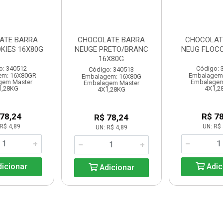
ATE BARRA
CHOCOLATE BARRA
CHOCOLAT
KIES 16X80G
NEUGE PRETO/BRANC
NEUG FLOCO
16X80G
o: 340512
Código: 
Código: 340513
em: 16X80GR
Embalagem
Embalagem: 16X80G
gem Master
Embalagem
Embalagem Master
1,28KG
4X1,2
4X1,28KG
 78,24
R$ 78
R$ 78,24
R$ 4,89
UN: R$ 
UN: R$ 4,89
icionar
Adic
Adicionar