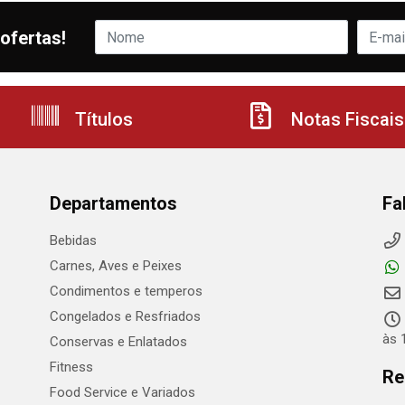
ofertas!
Títulos
Notas Fiscais
Departamentos
Fa
Bebidas
Carnes, Aves e Peixes
Condimentos e temperos
Congelados e Resfriados
às 
Conservas e Enlatados
Fitness
Re
Food Service e Variados