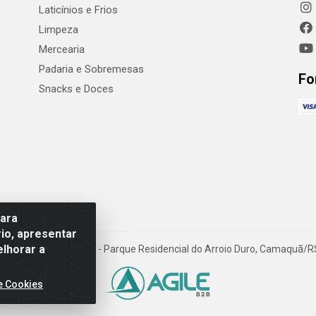
Laticínios e Frios
Limpeza
Mercearia
Padaria e Sobremesas
Fo
Snacks e Doces
para
io, apresentar
elhorar a
Luiz W Hanquet, 1001 - Parque Residencial do Arroio Duro, Camaquã/
e Cookies