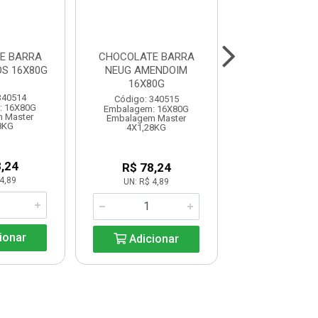
E BARRA
CHOCOLATE BARRA
CHOCOLATE 
S 16X80G
NEUG AMENDOIM
NEUG AO LEITE
16X80G
340514
Código: 340
Código: 340515
: 16X80G
Embalagem: 1
Embalagem: 16X80G
 Master
Embalagem M
Embalagem Master
8KG
4X1,28K
4X1,28KG
,24
R$ 78,2
R$ 78,24
4,89
UN: R$ 4,8
UN: R$ 4,89
ionar
Adicio
Adicionar