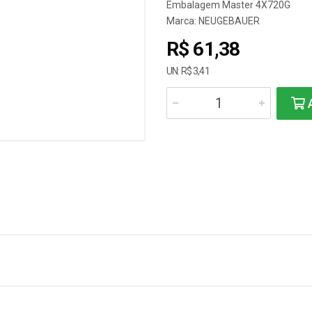
Embalagem Master 4X720G
Marca:
NEUGEBAUER
R$ 61,38
UN: R$ 3,41
A