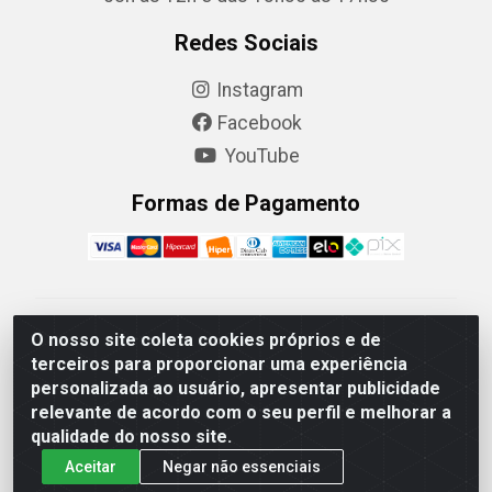
Redes Sociais
Instagram
Facebook
YouTube
Formas de Pagamento
Camaquã Distribuidora Ltda - Avenida Conego Luiz W
O nosso site coleta cookies próprios e de
Hanquet, 1001 - Parque Residencial do Arroio Duro,
terceiros para proporcionar uma experiência
Camaquã/RS - CEP 96.789-102 - CNPJ
personalizada ao usuário, apresentar publicidade
07.061.124/0001-26
relevante de acordo com o seu perfil e melhorar a
qualidade do nosso site.
Aceitar
Negar não essenciais