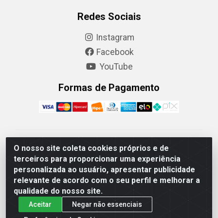
Redes Sociais
Instagram
Facebook
YouTube
Formas de Pagamento
Camaquã Distribuidora Ltda - Avenida Conego Luiz W
O nosso site coleta cookies próprios e de
Hanquet, 1001 - Parque Residencial do Arroio Duro,
terceiros para proporcionar uma experiência
Camaquã/RS - CEP 96.789-102 - CNPJ
personalizada ao usuário, apresentar publicidade
07.061.124/0001-26
relevante de acordo com o seu perfil e melhorar a
qualidade do nosso site.
Aceitar
Negar não essenciais