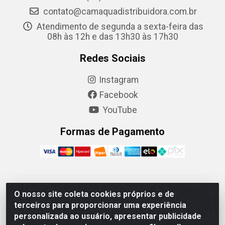
contato@camaquadistribuidora.com.br
Atendimento de segunda a sexta-feira das
08h às 12h e das 13h30 às 17h30
Redes Sociais
Instagram
Facebook
YouTube
Formas de Pagamento
Camaquã Distribuidora Ltda - Avenida Conego Luiz W
O nosso site coleta cookies próprios e de
Hanquet, 1001 - Parque Residencial do Arroio Duro,
terceiros para proporcionar uma experiência
Camaquã/RS - CEP 96.789-102 - CNPJ
personalizada ao usuário, apresentar publicidade
07.061.124/0001-26