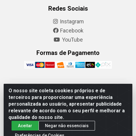
Redes Sociais
Instagram
Facebook
YouTube
Formas de Pagamento
Camaquã Distribuidora Ltda - Avenida Conego Luiz W
O nosso site coleta cookies próprios e de
Hanquet, 1001 - Parque Residencial do Arroio Duro,
terceiros para proporcionar uma experiência
Camaquã/RS - CEP 96.789-102 - CNPJ
personalizada ao usuário, apresentar publicidade
07.061.124/0001-26
relevante de acordo com o seu perfil e melhorar a
qualidade do nosso site.
Aceitar
Negar não essenciais
Preferências de Cookies