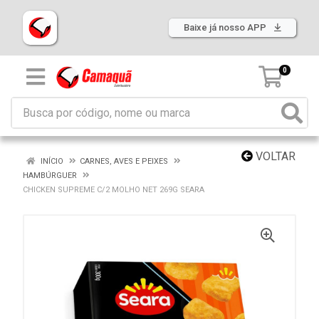
Baixe já nosso APP
0
VOLTAR
INÍCIO
CARNES, AVES E PEIXES
HAMBÚRGUER
CHICKEN SUPREME C/2 MOLHO NET 269G SEARA