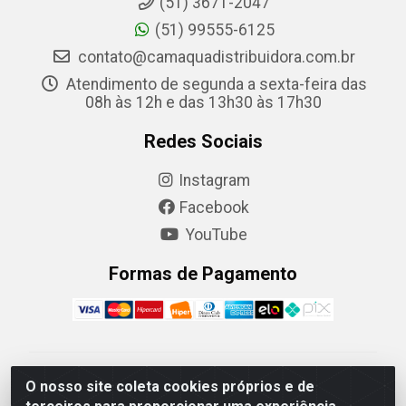
(51) 3671-2047
(51) 99555-6125
contato@camaquadistribuidora.com.br
Atendimento de segunda a sexta-feira das
08h às 12h e das 13h30 às 17h30
Redes Sociais
Instagram
Facebook
YouTube
Formas de Pagamento
Camaquã Distribuidora Ltda - Avenida Conego Luiz W
O nosso site coleta cookies próprios e de
Hanquet, 1001 - Parque Residencial do Arroio Duro,