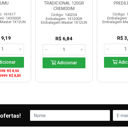
UMU
TRADICIONAL 120GR
PREDIL
CREMODIM
o: 161617
Código: 
Código: 140234
em: 1X350GR
Embalagem:
Embalagem: 1X120GR
Master 1X12UN
Embalagem Ma
Embalagem Master 1X12UN
 9,19
R$ 3
R$ 6,84
icionar
Adic
Adicionar
598: R$ 8,94
9999: R$ 8,85
ofertas!