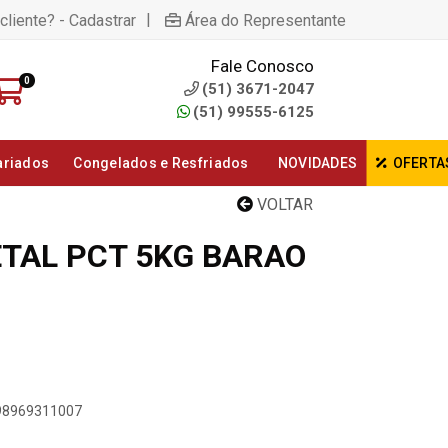
|
cliente? - Cadastrar
Área do Representante
Fale Conosco
0
(51) 3671-2047
(51) 99555-6125
ariados
Congelados e Resfriados
NOVIDADES
OFERTA
VOLTAR
TAL PCT 5KG BARAO
898969311007