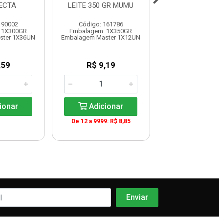
ECTA
LEITE 350 GR MUMU
LEITE 120GR C
190002
Código: 161786
Código: 140
 1X300GR
Embalagem: 1X350GR
Embalagem: 1
ster 1X36UN
Embalagem Master 1X12UN
Embalagem Maste
,59
R$ 9,19
R$ 6,8
ionar
Adicionar
Adicio
De 12 a 9999: R$ 8,85