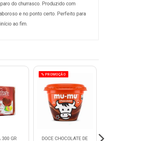
eparo do churrasco. Produzido com
boroso e no ponto certo. Perfeito para
ício ao fim.
% PROMOÇÃO
 300 GR
DOCE CHOCOLATE DE
PUDIM SABOR 