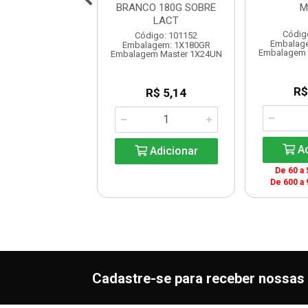
120GR CREMODIM
BRANCO 180G SOBRE
M
LACT
digo: 140237
Códig
Código: 101152
agem: 1X120GR
Embalag
Embalagem: 1X180GR
em Master 1X12UN
Embalagem 
Embalagem Master 1X24UN
R$ 6,84
R$
R$ 5,14
Adicionar
Ad
Adicionar
De 60 a 
De 600 a 
Cadastre-se para receber nossas 