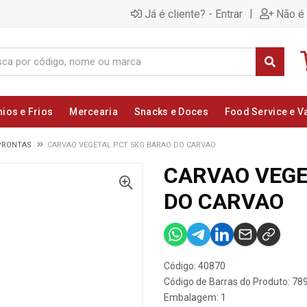
|
Já é cliente? - Entrar
Não é 
nios e Frios
Mercearia
Snacks e Doces
Food Service e V
PRONTAS
CARVAO VEGETAL PCT 5KG BARAO DO CARVAO
CARVAO VEGE
DO CARVAO
Código: 40870
Código de Barras do Produto: 7
Embalagem: 1