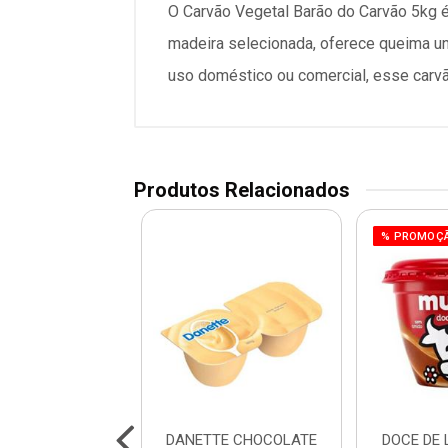
O Carvão Vegetal Barão do Carvão 5kg é
madeira selecionada, oferece queima un
uso doméstico ou comercial, esse carvã
Produtos Relacionados
% PROMOÇ
SABOR DOCE DE
DANETTE CHOCOLATE
DOCE DE 