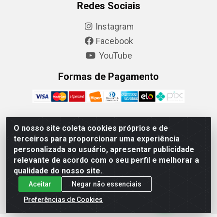
Redes Sociais
Instagram
Facebook
YouTube
Formas de Pagamento
O nosso site coleta cookies próprios e de
Camaquã Distribuidora Ltda - Avenida Conego Luiz W
terceiros para proporcionar uma experiência
Hanquet, 1001 - Parque Residencial do Arroio Duro,
personalizada ao usuário, apresentar publicidade
Camaquã/RS - CEP 96.789-102 - CNPJ 07.061.124/0001-26
relevante de acordo com o seu perfil e melhorar a
qualidade do nosso site.
Aceitar
Negar não essenciais
Preferências de Cookies