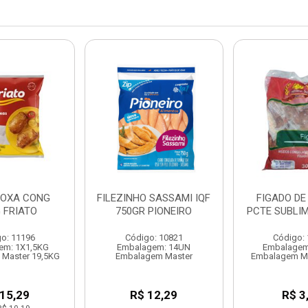
OXA CONG
FILEZINHO SASSAMI IQF
FIGADO DE
G FRIATO
750GR PIONEIRO
PCTE SUBLIM
o: 11196
Código: 10821
Código:
em: 1X1,5KG
Embalagem: 14UN
Embalagem
Master 19,5KG
Embalagem Master
Embalagem Ma
 15,29
R$ 12,29
R$ 3