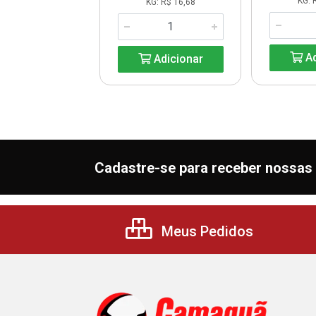
KG: R$ 3,29
KG: 
KG: R$ 16,68
Adicionar
Ad
Adicionar
Cadastre-se para receber nossas 
Meus Pedidos