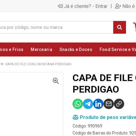
|
Já é cliente? - Entrar
Não é 
nios e Frios
Mercearia
Snacks e Doces
Food Service e V
CAPA DE FILE CONG MONTANA PERDIGAO
CAPA DE FIL
PERDIGAO
Produto de peso variáve
Código: 990969
Código de Barras do Produto: 9