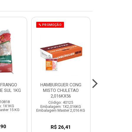
% PROMOÇÃO
 FRANGO
HAMBURGUER CONG
DORSO DE FRA
E SUL 1KG
MISTO CHULETAO
FRANG
2,016KX56
 10818
Código: 10
Código: 40125
: 1X1KG
Embalagem: 1
Embalagem: 1X2,016KG
ster 15 KG
Embalagem Mast
Embalagem Master 2,016 KG
,90
R$ 49,3
R$ 26,41