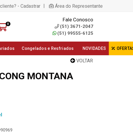
|
cliente? - Cadastrar
Área do Representante
Fale Conosco
0
(51) 3671-2047
(51) 99555-6125
ariados
Congelados e Resfriados
NOVIDADES
OFERTA
VOLTAR
E CONG MONTANA
l
2990969