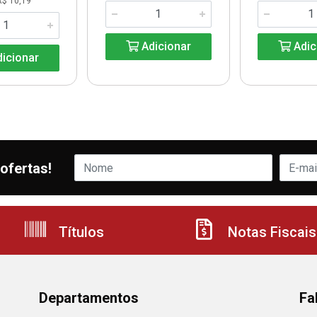
R$ 10,19
Adicionar
Adic
icionar
ofertas!
Títulos
Notas Fiscais
Departamentos
Fa