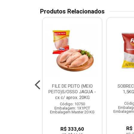
Produtos Relacionados
DE FRANGO BOM
FILE DE PEITO (MEIO
SOBREC
FRANGO
PEITO)S/OSSO JAGUA -
1,5K
cx c/ aprox. 20KG
digo: 10595
Códig
Código: 10750
lagem: 1X15KG
Embalag
Embalagem: 1X1PCT
em Master 15 KG
Embalagem 
Embalagem Master 20 KG
R$ 49,35
R$
R$ 333,60