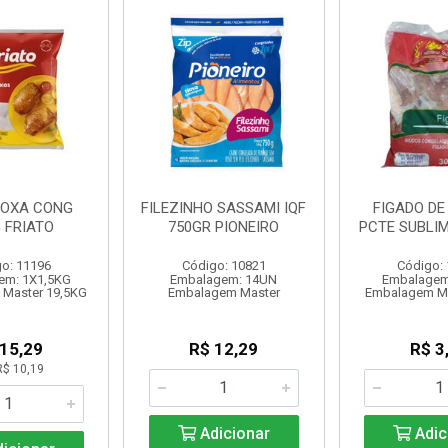
OXA CONG
FILEZINHO SASSAMI IQF
FIGADO DE
G FRIATO
750GR PIONEIRO
PCTE SUBLIM
o: 11196
Código: 10821
Código:
em: 1X1,5KG
Embalagem: 14UN
Embalagem
Master 19,5KG
Embalagem Master
Embalagem Ma
 15,29
R$ 12,29
R$ 3
R$ 10,19
Adicionar
Adic