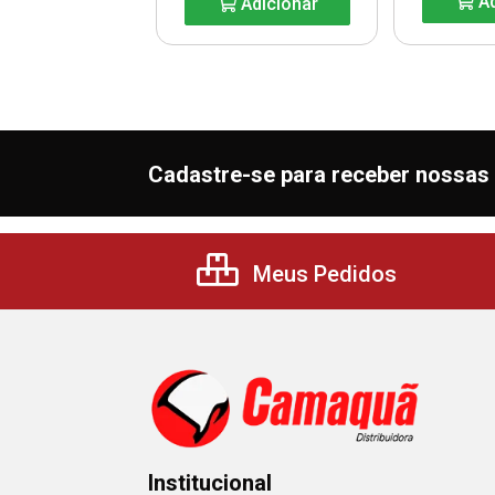
Adicionar
Ad
Adicionar
Cadastre-se para receber nossas 
Meus Pedidos
Institucional