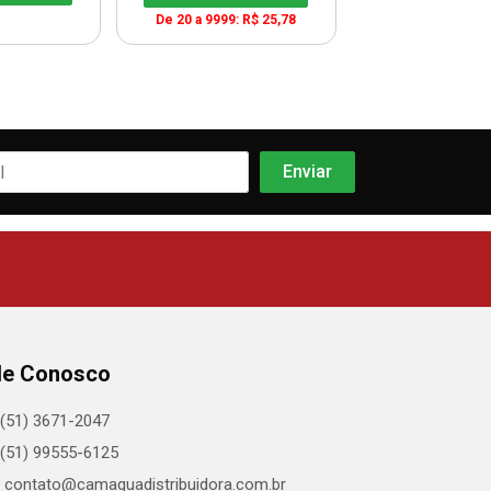
Adicio
De 20 a 9999: R$ 25,78
le Conosco
(51) 3671-2047
(51) 99555-6125
contato@camaquadistribuidora.com.br