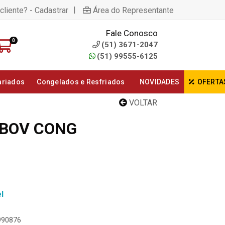
|
cliente? - Cadastrar
Área do Representante
Fale Conosco
0
(51) 3671-2047
(51) 99555-6125
ariados
Congelados e Resfriados
NOVIDADES
OFERTA
VOLTAR
 BOV CONG
l
9990876