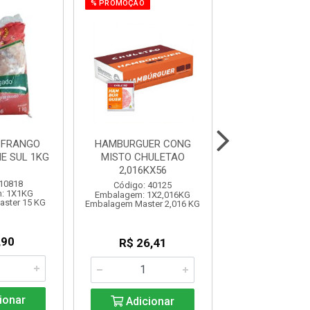
% PROMOÇÃO
 FRANGO
HAMBURGUER CONG
DORSO DE FRA
E SUL 1KG
MISTO CHULETAO
FRANG
2,016KX56
 10818
Código: 10
Código: 40125
: 1X1KG
Embalagem: 1
Embalagem: 1X2,016KG
ster 15 KG
Embalagem Mast
Embalagem Master 2,016 KG
,90
R$ 49,3
R$ 26,41
KG: R$ 3,2
ionar
Adicionar