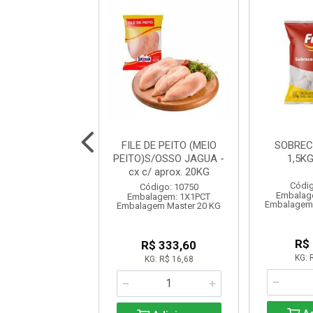
DE FRANGO BOM
FILE DE PEITO (MEIO
SOBREC
FRANGO
PEITO)S/OSSO JAGUA -
1,5K
cx c/ aprox. 20KG
digo: 10595
Códig
Código: 10750
lagem: 1X15KG
Embalag
Embalagem: 1X1PCT
em Master 15 KG
Embalagem 
Embalagem Master 20 KG
R$ 49,35
R$
R$ 333,60
KG: R$ 3,29
KG: 
KG: R$ 16,68