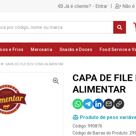
|
Já é cliente? - Entrar
Não é 
nios e Frios
Mercearia
Snacks e Doces
Food Service e V
CAPA DE FILE BOV CONG ALIMENTAR
CAPA DE FILE
ALIMENTAR
Produto de peso variáve
Código: 990876
Código de Barras do Produto: 2