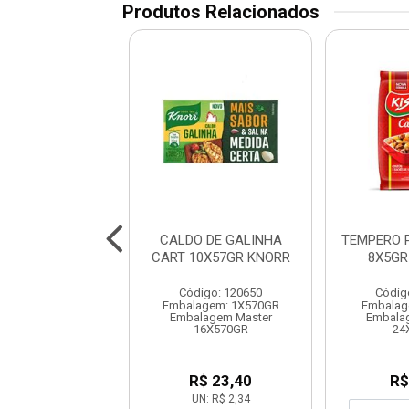
Produtos Relacionados
RO COMPLETO
CALDO DE GALINHA
TEMPERO 
MENTA 300GR
CART 10X57GR KNORR
8X5GR
ARISCO
Código: 120650
Códig
digo: 120656
Embalagem: 1X570GR
Embalag
lagem: 1X1UN
Embalagem Master
Embala
em Master 1X24UN
16X570GR
24
R$ 6,35
R$ 23,40
R$
UN: R$ 2,34