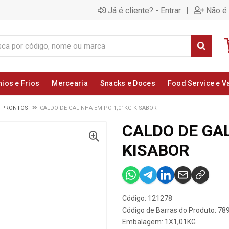
|
Já é cliente? - Entrar
Não é 
nios e Frios
Mercearia
Snacks e Doces
Food Service e V
 PRONTOS
CALDO DE GALINHA EM PO 1,01KG KISABOR
CALDO DE GA
KISABOR
Código: 121278
Código de Barras do Produto: 7
Embalagem: 1X1,01KG