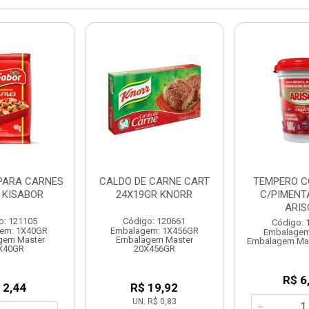
PARA CARNES
CALDO DE CARNE CART
TEMPERO 
 KISABOR
24X19GR KNORR
C/PIMENT
ARIS
o: 121105
Código: 120661
Código: 
em: 1X40GR
Embalagem: 1X456GR
Embalagem
gem Master
Embalagem Master
Embalagem Ma
X40GR
20X456GR
R$ 6
 2,44
R$ 19,92
UN: R$ 0,83