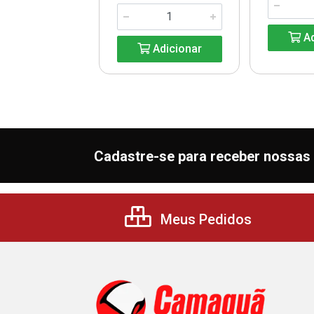
Adicionar
Ad
Adicionar
Cadastre-se para receber nossas 
Meus Pedidos