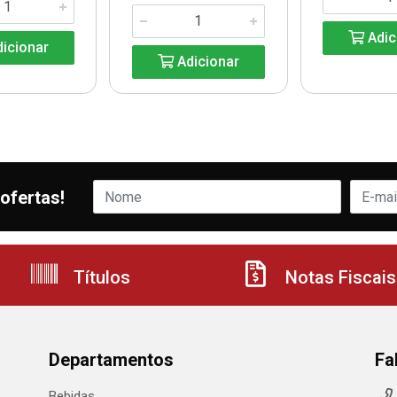
Adic
icionar
Adicionar
ofertas!
Títulos
Notas Fiscais
Departamentos
Fa
Bebidas