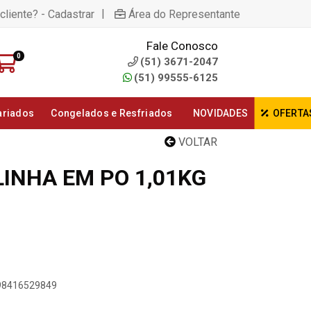
|
cliente? - Cadastrar
Área do Representante
Fale Conosco
0
(51) 3671-2047
(51) 99555-6125
ariados
Congelados e Resfriados
NOVIDADES
OFERTA
VOLTAR
LINHA EM PO 1,01KG
898416529849