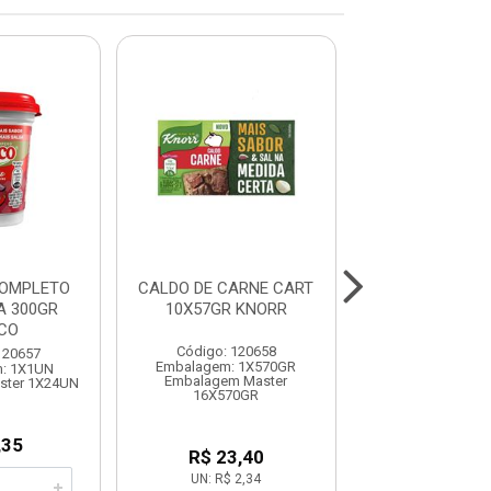
COMPLETO
CALDO DE CARNE CART
TEMPERO CO
A 300GR
10X57GR KNORR
S/PIMENTA 
CO
ARISCO
Código: 120658
120657
Código: 120
Embalagem: 1X570GR
: 1X1UN
Embalagem: 
Embalagem Master
ster 1X24UN
Embalagem Maste
16X570GR
,35
R$ 6,3
R$ 23,40
UN: R$ 2,34