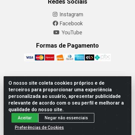
Redes Sociais
Instagram
Facebook
YouTube
Formas de Pagamento
Camaquã Distribuidora Ltda - Avenida Conego Luiz W
O nosso site coleta cookies próprios e de
Hanquet, 1001 - Parque Residencial do Arroio Duro,
terceiros para proporcionar uma experiência
Camaquã/RS - CEP 96.789-102 - CNPJ
personalizada ao usuário, apresentar publicidade
07.061.124/0001-26
relevante de acordo com o seu perfil e melhorar a
qualidade do nosso site.
Aceitar
Negar não essenciais
Preferências de Cookies