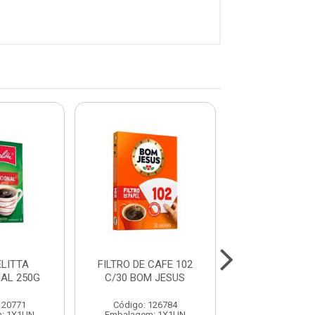
LITTA
FILTRO DE CAFE 102
ERVA MATE 
AL 250G
C/30 BOM JESUS
GROSSA LAMI
BARAO
120771
Código: 126784
Código: 10
: 1X1UN
Embalagem: 1X1UN