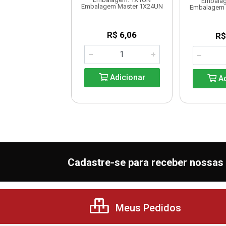
agem: 1X500GR
Embala
Embalagem Master 1X24UN
lagem Master
Embalagem 
10X500GR
R$ 6,06
R$
R$ 7,20
Adicionar
Ad
Adicionar
Cadastre-se para receber nossas 
Meus Pedidos