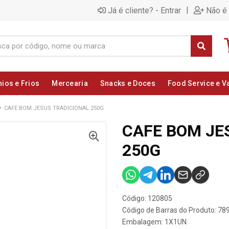
|
Já é cliente? - Entrar
Não é 
nios e Frios
Mercearia
Snacks e Doces
Food Service e V
CAFE BOM JESUS TRADICIONAL 250G
CAFE BOM JE
250G
Código: 120805
Código de Barras do Produto: 7
Embalagem: 1X1UN