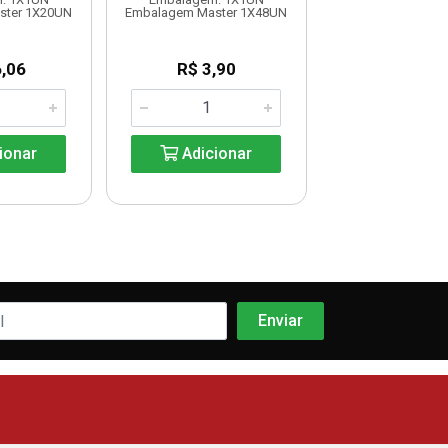
Embalagem: 1
ster 1X20UN
Embalagem Master 1X48UN
Embalagem M
10X500G
,06
R$ 3,90
R$ 7,2
ionar
Adicionar
Adicio