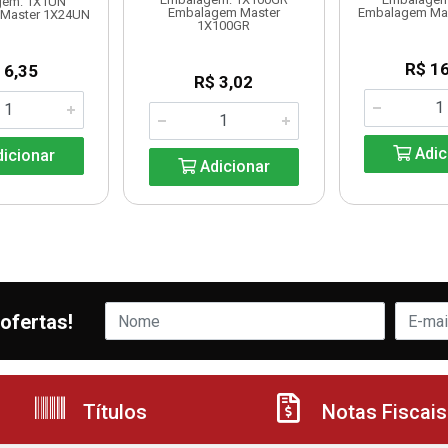
gem: 1X1UN
Embalagem Master
Embalagem Ma
Master 1X24UN
1X100GR
R$ 16
 6,35
R$ 3,02
Adic
icionar
Adicionar
ofertas!
Títulos
Notas Fiscais