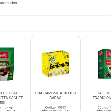
 aromático.
OLU EXTRA
CHA CAMOMILA 10X10G
CAFE ME
LITTA SACHET
BARAO
TRADICION
40G
Código: 10993
Código: 
o: 126782
Embalagem: 1X100GR
Embalagem