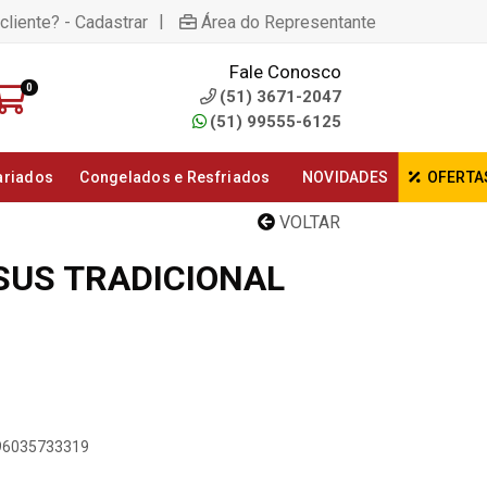
|
cliente? - Cadastrar
Área do Representante
Fale Conosco
0
(51) 3671-2047
(51) 99555-6125
ariados
Congelados e Resfriados
NOVIDADES
OFERTA
VOLTAR
SUS TRADICIONAL
896035733319