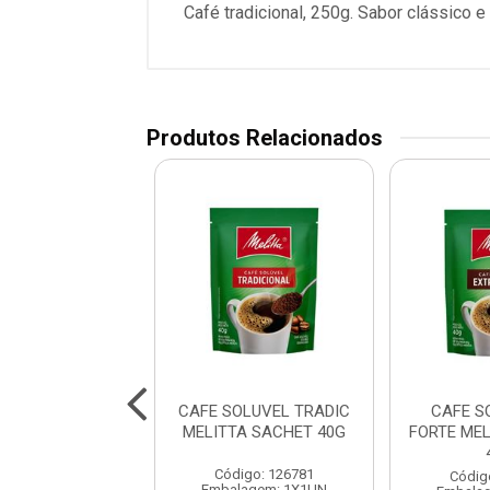
Café tradicional, 250g. Sabor clássico e
Produtos Relacionados
 MATE MOIDA
CAFE SOLUVEL TRADIC
CAFE S
A LAMIN 500G
MELITTA SACHET 40G
FORTE ME
BARAO
Código: 126781
digo: 10991
Códig
Embalagem: 1X1UN