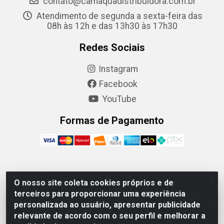
contato@camaquadistribuidora.com.br
Atendimento de segunda a sexta-feira das
08h às 12h e das 13h30 às 17h30
Redes Sociais
Instagram
Facebook
YouTube
Formas de Pagamento
Camaquã Distribuidora Ltda - Avenida Conego Luiz W
O nosso site coleta cookies próprios e de
Hanquet, 1001 - Parque Residencial do Arroio Duro,
terceiros para proporcionar uma experiência
Camaquã/RS - CEP 96.789-102 - CNPJ
personalizada ao usuário, apresentar publicidade
07.061.124/0001-26
relevante de acordo com o seu perfil e melhorar a