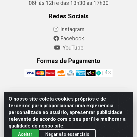
08h às 12h e das 13h30 às 17h30
Redes Sociais
Instagram
Facebook
YouTube
Formas de Pagamento
Camaquã Distribuidora Ltda - Avenida Conego Luiz W
O nosso site coleta cookies próprios e de
Hanquet, 1001 - Parque Residencial do Arroio Duro,
terceiros para proporcionar uma experiência
Camaquã/RS - CEP 96.789-102 - CNPJ
personalizada ao usuário, apresentar publicidade
07.061.124/0001-26
relevante de acordo com o seu perfil e melhorar a
qualidade do nosso site.
Aceitar
Negar não essenciais