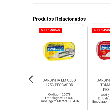
Produtos Relacionados
% PROMOÇÃO
% PROMOÇ
OLIDO NATURAL
SARDINHA EM OLEO
SARDIN
G PESCADOR
125G PESCADOR
TOMA
PES
digo: 120972
Código: 120678
Códig
lagem: 1X1UN
Embalagem: 1X1UN
Embala
em Master 1X24UN
Embalagem Master 1X54UN
Embalagem 