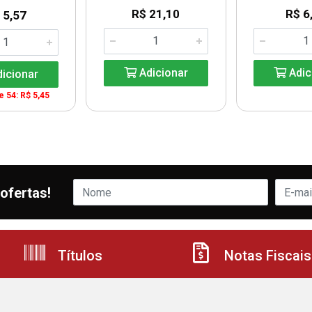
R$ 21,10
R$ 6
 5,57
Adicionar
Adic
icionar
de 54: R$ 5,45
ofertas!
Títulos
Notas Fiscais