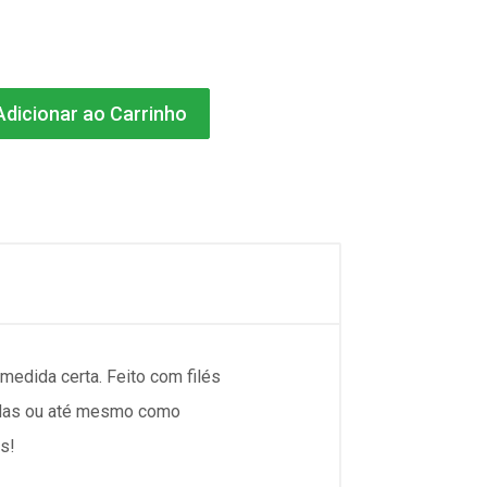
dicionar ao Carrinho
medida certa. Feito com filés
radas ou até mesmo como
s!