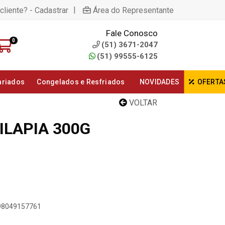
|
cliente? - Cadastrar
Área do Representante
Fale Conosco
0
(51) 3671-2047
(51) 99555-6125
ariados
Congelados e Resfriados
NOVIDADES
OFERTA
VOLTAR
ILAPIA 300G
898049157761