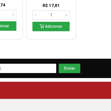
,74
R$ 8,9
R$ 17,81
ionar
Adicio
Adicionar