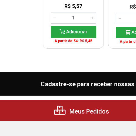
R$ 8,99
R$ 5,57
R$
Adicionar
Adicionar
Ad
A partir de 54: R$ 5,45
A partir 
Cadastre-se para receber nossas 
Meus Pedidos