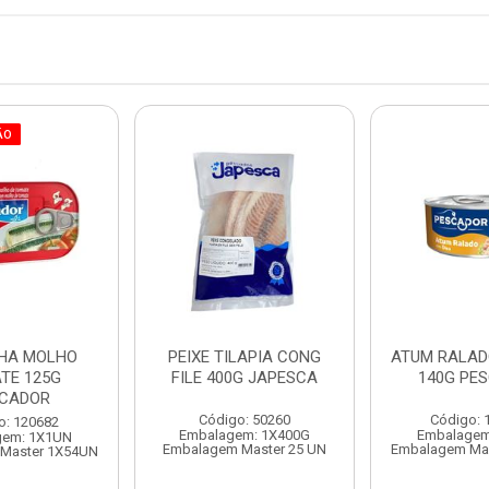
ÃO
HA MOLHO
PEIXE TILAPIA CONG
ATUM RALAD
TE 125G
FILE 400G JAPESCA
140G PE
CADOR
Código: 50260
Código: 
o: 120682
Embalagem: 1X400G
Embalagem
gem: 1X1UN
Embalagem Master 25 UN
Embalagem Ma
Master 1X54UN