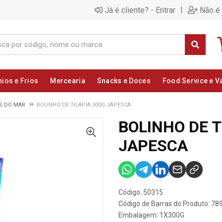
|
Já é cliente? - Entrar
Não é 
nios e Frios
Mercearia
Snacks e Doces
Food Service e V
OS DO MAR
BOLINHO DE TILAPIA 300G JAPESCA
BOLINHO DE T
JAPESCA
Código: 50315
Código de Barras do Produto: 7
Embalagem: 1X300G