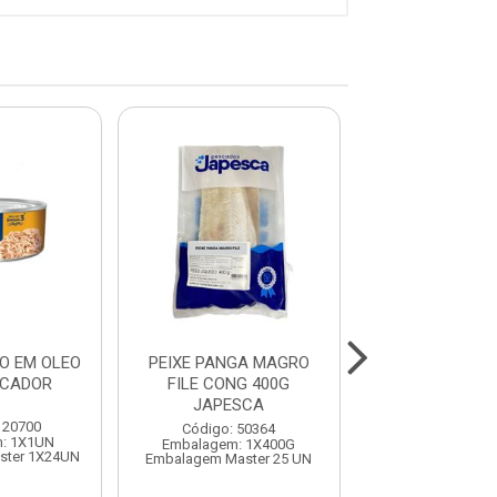
O EM OLEO
PEIXE PANGA MAGRO
ATUM SOLIDO 
SCADOR
FILE CONG 400G
140G PESC
JAPESCA
120700
Código: 120
Código: 50364
: 1X1UN
Embalagem: 
Embalagem: 1X400G
ster 1X24UN
Embalagem Maste
Embalagem Master 25 UN