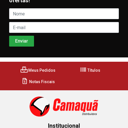
ofertas!
Meus Pedidos
Títulos
Notas Fiscais
Institucional