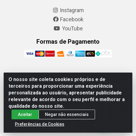
Instagram
Facebook
YouTube
Formas de Pagamento
Camaquã Distribuidora Ltda - Avenida Conego Luiz W
O nosso site coleta cookies próprios e de
Hanquet, 1001 - Parque Residencial do Arroio Duro,
terceiros para proporcionar uma experiência
Camaquã/RS - CEP 96.789-102 - CNPJ
personalizada ao usuário, apresentar publicidade
07.061.124/0001-26
relevante de acordo com o seu perfil e melhorar a
qualidade do nosso site.
Aceitar
Negar não essenciais
Preferências de Cookies